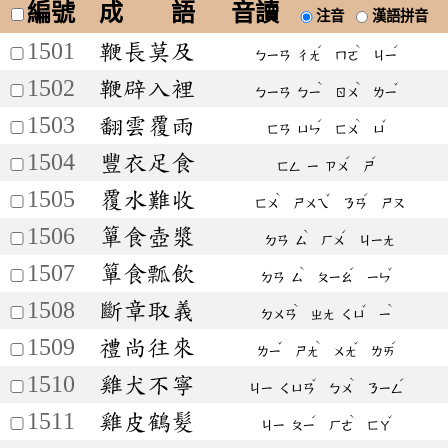
編號
成 語
音讀
注音
漢語拼音
1501
鞭長莫及
ˊ
ˋ
ˊ
ㄅㄧㄢ
ㄔㄤ
ㄇㄛ
ㄐㄧ
1502
鞭辟入裡
ˋ
ˋ
ˇ
ㄅㄧㄢ
ㄅㄧ
ㄖㄨ
ㄌㄧ
1503
翻雲覆雨
ˊ
ˋ
ˇ
ㄈㄢ
ㄩㄣ
ㄈㄨ
ㄩ
1504
豐衣足食
ˊ
ˊ
ㄈㄥ
ㄧ
ㄗㄨ
ㄕ
1505
覆水難收
ˋ
ˇ
ˊ
ㄈㄨ
ㄕㄨㄟ
ㄋㄢ
ㄕㄡ
1506
簞食壺漿
ˋ
ˊ
ㄉㄢ
ㄙ
ㄏㄨ
ㄐㄧㄤ
1507
簞食瓢飲
ˋ
ˊ
ˇ
ㄉㄢ
ㄙ
ㄆㄧㄠ
ㄧㄣ
1508
斷章取義
ˋ
ˇ
ˋ
ㄉㄨㄢ
ㄓㄤ
ㄑㄩ
ㄧ
1509
禮尚往來
ˇ
ˋ
ˇ
ˊ
ㄌㄧ
ㄕㄤ
ㄨㄤ
ㄌㄞ
1510
雞犬不寧
ˇ
ˋ
ˊ
ㄐㄧ
ㄑㄩㄢ
ㄅㄨ
ㄋㄧㄥ
1511
雞皮鶴髮
ˊ
ˋ
ˇ
ㄐㄧ
ㄆㄧ
ㄏㄜ
ㄈㄚ