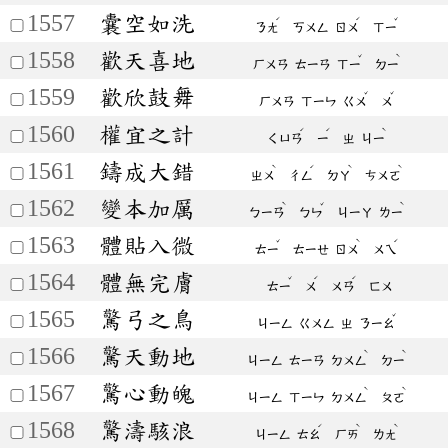
1557
囊空如洗
ˊ
ˊ
ˇ
ㄋㄤ
ㄎㄨㄥ
ㄖㄨ
ㄒㄧ
1558
歡天喜地
ˇ
ˋ
ㄏㄨㄢ
ㄊㄧㄢ
ㄒㄧ
ㄉㄧ
1559
歡欣鼓舞
ˇ
ˇ
ㄏㄨㄢ
ㄒㄧㄣ
ㄍㄨ
ㄨ
1560
權宜之計
ˊ
ˊ
ˋ
ㄑㄩㄢ
ㄧ
ㄓ
ㄐㄧ
1561
鑄成大錯
ˋ
ˊ
ˋ
ˋ
ㄓㄨ
ㄔㄥ
ㄉㄚ
ㄘㄨㄛ
1562
變本加厲
ˋ
ˇ
ˋ
ㄅㄧㄢ
ㄅㄣ
ㄐㄧㄚ
ㄌㄧ
1563
體貼入微
ˇ
ˋ
ˊ
ㄊㄧ
ㄊㄧㄝ
ㄖㄨ
ㄨㄟ
1564
體無完膚
ˇ
ˊ
ˊ
ㄊㄧ
ㄨ
ㄨㄢ
ㄈㄨ
1565
驚弓之鳥
ˇ
ㄐㄧㄥ
ㄍㄨㄥ
ㄓ
ㄋㄧㄠ
1566
驚天動地
ˋ
ˋ
ㄐㄧㄥ
ㄊㄧㄢ
ㄉㄨㄥ
ㄉㄧ
1567
驚心動魄
ˋ
ˋ
ㄐㄧㄥ
ㄒㄧㄣ
ㄉㄨㄥ
ㄆㄛ
1568
驚濤駭浪
ˊ
ˋ
ˋ
ㄐㄧㄥ
ㄊㄠ
ㄏㄞ
ㄌㄤ