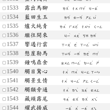
1533
露出馬腳
ˋ
ˇ
ˇ
ㄌㄡ
ㄔㄨ
ㄇㄚ
ㄐㄧㄠ
1534
藍田生玉
ˊ
ˊ
ˋ
ㄌㄢ
ㄊㄧㄢ
ㄕㄥ
ㄩ
1535
爐火純青
ˊ
ˇ
ˊ
ㄌㄨ
ㄏㄨㄛ
ㄔㄨㄣ
ㄑㄧㄥ
1536
繼往開來
ˋ
ˇ
ˊ
ㄐㄧ
ㄨㄤ
ㄎㄞ
ㄌㄞ
1537
響遏行雲
ˇ
ˋ
ˊ
ˊ
ㄒㄧㄤ
ㄜ
ㄒㄧㄥ
ㄩㄣ
1538
懸崖勒馬
ˊ
ˊ
ˋ
ˇ
ㄒㄩㄢ
ㄧㄞ
ㄌㄜ
ㄇㄚ
1539
鐘鳴鼎食
ˊ
ˇ
ˊ
ㄓㄨㄥ
ㄇㄧㄥ
ㄉㄧㄥ
ㄕ
1540
觸目驚心
ˋ
ˋ
ㄔㄨ
ㄇㄨ
ㄐㄧㄥ
ㄒㄧㄣ
1541
觸景生情
ˋ
ˇ
ˊ
ㄔㄨ
ㄐㄧㄥ
ㄕㄥ
ㄑㄧㄥ
1542
觸類旁通
ˋ
ˋ
ˊ
ㄔㄨ
ㄌㄟ
ㄆㄤ
ㄊㄨㄥ
1543
藏頭露尾
ˊ
ˊ
ˋ
ˇ
ㄘㄤ
ㄊㄡ
ㄌㄡ
ㄨㄟ
1544
耀武揚威
ˋ
ˇ
ˊ
ㄧㄠ
ㄨ
ㄧㄤ
ㄨㄟ