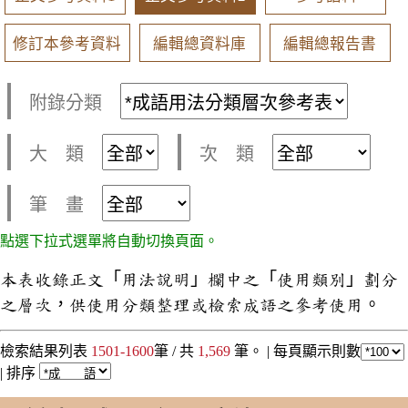
修訂本參考資料
編輯總資料庫
編輯總報告書
附錄分類
大 類
次 類
筆 畫
點選下拉式選單將自動切換頁面。
本表收錄正文「用法說明」欄中之「使用類別」劃分
之層次，供使用分類整理或檢索成語之參考使用。
檢索結果列表
1501-1600
筆 / 共
1,569
筆。 |
每頁顯示則數
|
排序