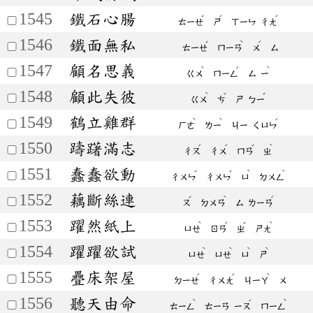
1545
鐵石心腸
ˇ
ˊ
ˊ
ㄊㄧㄝ
ㄕ
ㄒㄧㄣ
ㄔㄤ
1546
鐵面無私
ˇ
ˋ
ˊ
ㄊㄧㄝ
ㄇㄧㄢ
ㄨ
ㄙ
1547
顧名思義
ˋ
ˊ
ˋ
ㄍㄨ
ㄇㄧㄥ
ㄙ
ㄧ
1548
顧此失彼
ˋ
ˇ
ˇ
ㄍㄨ
ㄘ
ㄕ
ㄅㄧ
1549
鶴立雞群
ˋ
ˋ
ˊ
ㄏㄜ
ㄌㄧ
ㄐㄧ
ㄑㄩㄣ
1550
躊躇滿志
ˊ
ˊ
ˇ
ˋ
ㄔㄡ
ㄔㄨ
ㄇㄢ
ㄓ
1551
蠢蠢欲動
ˇ
ˇ
ˋ
ˋ
ㄔㄨㄣ
ㄔㄨㄣ
ㄩ
ㄉㄨㄥ
1552
藕斷絲連
ˇ
ˋ
ˊ
ㄡ
ㄉㄨㄢ
ㄙ
ㄌㄧㄢ
1553
躍然紙上
ˋ
ˊ
ˇ
ˋ
ㄩㄝ
ㄖㄢ
ㄓ
ㄕㄤ
1554
躍躍欲試
ˋ
ˋ
ˋ
ˋ
ㄩㄝ
ㄩㄝ
ㄩ
ㄕ
1555
疊床架屋
ˊ
ˊ
ˋ
ㄉㄧㄝ
ㄔㄨㄤ
ㄐㄧㄚ
ㄨ
1556
聽天由命
ˋ
ˊ
ˋ
ㄊㄧㄥ
ㄊㄧㄢ
ㄧㄡ
ㄇㄧㄥ