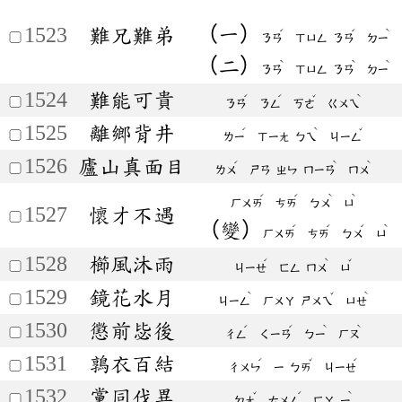
（一）
1523
難兄難弟
ˊ
ˊ
ˋ
ㄋㄢ
ㄒㄩㄥ
ㄋㄢ
ㄉㄧ
（二）
ˋ
ˋ
ˋ
ㄋㄢ
ㄒㄩㄥ
ㄋㄢ
ㄉㄧ
1524
難能可貴
ˊ
ˊ
ˇ
ˋ
ㄋㄢ
ㄋㄥ
ㄎㄜ
ㄍㄨㄟ
1525
離鄉背井
ˊ
ˋ
ˇ
ㄌㄧ
ㄒㄧㄤ
ㄅㄟ
ㄐㄧㄥ
1526
廬山真面目
ˊ
ˋ
ˋ
ㄌㄨ
ㄕㄢ
ㄓㄣ
ㄇㄧㄢ
ㄇㄨ
ˊ
ˊ
ˋ
ˋ
ㄏㄨㄞ
ㄘㄞ
ㄅㄨ
ㄩ
1527
懷才不遇
（變）
ˊ
ˊ
ˊ
ˋ
ㄏㄨㄞ
ㄘㄞ
ㄅㄨ
ㄩ
1528
櫛風沐雨
ˊ
ˋ
ˇ
ㄐㄧㄝ
ㄈㄥ
ㄇㄨ
ㄩ
1529
鏡花水月
ˋ
ˇ
ˋ
ㄐㄧㄥ
ㄏㄨㄚ
ㄕㄨㄟ
ㄩㄝ
1530
懲前毖後
ˊ
ˊ
ˋ
ˋ
ㄔㄥ
ㄑㄧㄢ
ㄅㄧ
ㄏㄡ
1531
鶉衣百結
ˊ
ˇ
ˊ
ㄔㄨㄣ
ㄧ
ㄅㄞ
ㄐㄧㄝ
1532
黨同伐異
ˇ
ˊ
ˋ
ㄉㄤ
ㄊㄨㄥ
ㄈㄚ
ㄧ