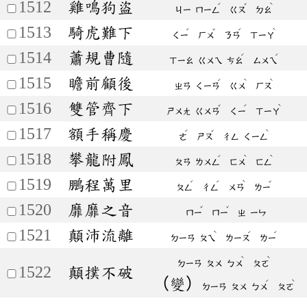
1512
雞鳴狗盜
ˊ
ˇ
ˋ
ㄐㄧ
ㄇㄧㄥ
ㄍㄡ
ㄉㄠ
1513
騎虎難下
ˊ
ˇ
ˊ
ˋ
ㄑㄧ
ㄏㄨ
ㄋㄢ
ㄒㄧㄚ
1514
蕭規曹隨
ˊ
ˊ
ㄒㄧㄠ
ㄍㄨㄟ
ㄘㄠ
ㄙㄨㄟ
1515
瞻前顧後
ˊ
ˋ
ˋ
ㄓㄢ
ㄑㄧㄢ
ㄍㄨ
ㄏㄡ
1516
雙管齊下
ˇ
ˊ
ˋ
ㄕㄨㄤ
ㄍㄨㄢ
ㄑㄧ
ㄒㄧㄚ
1517
額手稱慶
ˊ
ˇ
ˋ
ㄜ
ㄕㄡ
ㄔㄥ
ㄑㄧㄥ
1518
攀龍附鳳
ˊ
ˋ
ˋ
ㄆㄢ
ㄌㄨㄥ
ㄈㄨ
ㄈㄥ
1519
鵬程萬里
ˊ
ˊ
ˋ
ˇ
ㄆㄥ
ㄔㄥ
ㄨㄢ
ㄌㄧ
1520
靡靡之音
ˇ
ˇ
ㄇㄧ
ㄇㄧ
ㄓ
ㄧㄣ
1521
顛沛流離
ˋ
ˊ
ˊ
ㄉㄧㄢ
ㄆㄟ
ㄌㄧㄡ
ㄌㄧ
ˋ
ˋ
ㄉㄧㄢ
ㄆㄨ
ㄅㄨ
ㄆㄛ
1522
顛撲不破
（變）
ˊ
ˋ
ㄉㄧㄢ
ㄆㄨ
ㄅㄨ
ㄆㄛ