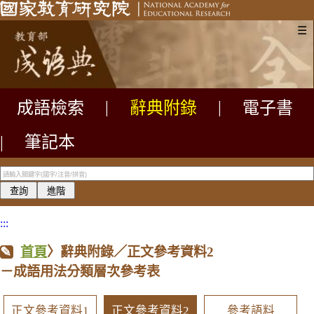
☰
成語檢索
|
辭典附錄
|
電子書
|
筆記本
:::
首頁
〉辭典附錄／正文參考資料2
－成語用法分類層次參考表
正文參考資料1
正文參考資料2
參考語料