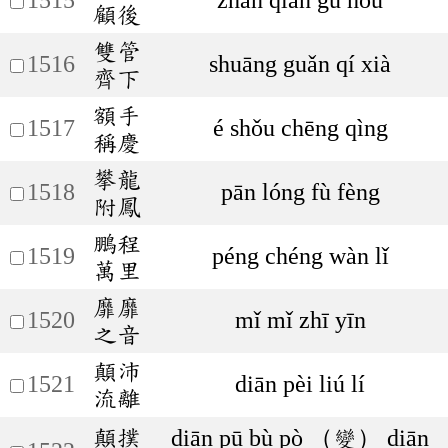
顧後
雙管
1516
shuāng guǎn qí xià
齊下
額手
1517
é shǒu chēng qìng
稱慶
攀龍
1518
pān lóng fù fèng
附鳳
鵬程
1519
péng chéng wàn lǐ
萬里
靡靡
1520
mǐ mǐ zhī yīn
之音
顛沛
1521
diān pèi liú lí
流離
顛撲
diān pū bù pò （變） diān