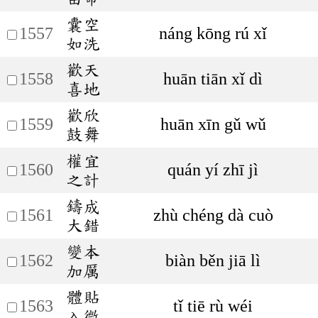
囊空
1557
náng kōng rú xǐ
如洗
歡天
1558
huān tiān xǐ dì
喜地
歡欣
1559
huān xīn gǔ wǔ
鼓舞
權宜
1560
quán yí zhī jì
之計
鑄成
1561
zhù chéng dà cuò
大錯
變本
1562
biàn běn jiā lì
加厲
體貼
1563
tǐ tiē rù wéi
入微