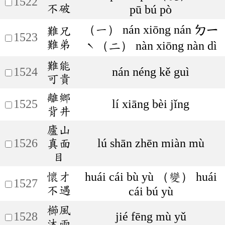
1522
不破
pū bú pò
（一） nán xiōng nán ㄉㄧ
難兄
1523
難弟
ˋ（二） nàn xiōng nàn dì
難能
1524
nán néng kě guì
可貴
離鄉
1525
lí xiāng bèi jǐng
背井
廬山
1526
真面
lú shān zhēn miàn mù
目
懷才
huái cái bù yù （變） huái
1527
不遇
cái bú yù
櫛風
1528
jié fēng mù yǔ
沐雨