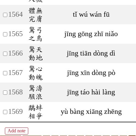
體無
1564
tǐ wú wán fū
完膚
驚弓
1565
jīng gōng zhī niǎo
之鳥
驚天
1566
jīng tiān dòng dì
動地
驚心
1567
jīng xīn dòng pò
動魄
驚濤
1568
jīng táo hài làng
駭浪
鷸蚌
1569
yù bàng xiāng zhēng
相爭
Add note