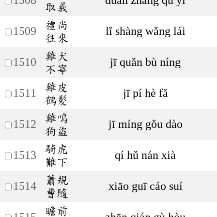
取義
禮尚
1509
lǐ shàng wǎng lái
往來
雞犬
1510
jī quǎn bù níng
不寧
雞皮
1511
jī pí hè fǎ
鶴髮
雞鳴
1512
jī míng gǒu dào
狗盜
騎虎
1513
qí hǔ nán xià
難下
蕭規
1514
xiāo guī cáo suí
曹隨
瞻前
1515
zhān qián gù hòu