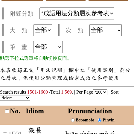
附錄分類
大 類
次 類
筆 畫
點選下拉式選單將自動切換頁面。
本表收錄正文「用法說明」欄中之「使用類別」劃分
之層次，供使用分類整理或檢索成語之參考使用。
Search results
1501-1600
/Total
1,569
. |
Per Page
|
Sort
No.
Idiom
Pronunciation
Bopomofo
Pinyin
鞭長
1501
biān cháng mò jí