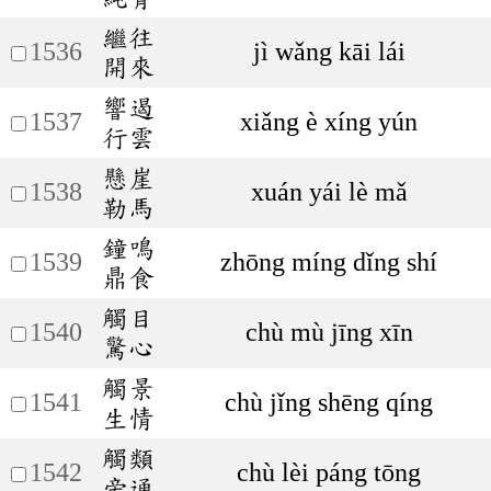
繼往
1536
jì wǎng kāi lái
開來
響遏
1537
xiǎng è xíng yún
行雲
懸崖
1538
xuán yái lè mǎ
勒馬
鐘鳴
1539
zhōng míng dǐng shí
鼎食
觸目
1540
chù mù jīng xīn
驚心
觸景
1541
chù jǐng shēng qíng
生情
觸類
1542
chù lèi páng tōng
旁通