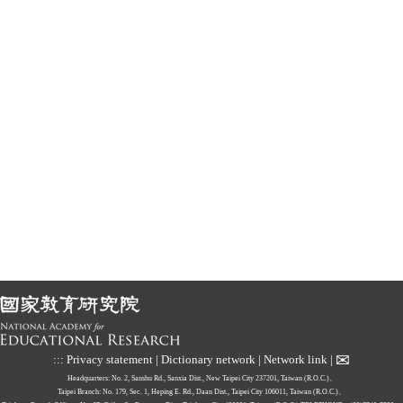
✉
:::
Privacy statement
|
Dictionary network
|
Network link
|
Headquarters: No. 2, Sanshu Rd., Sanxia Dist., New Taipei City 237201, Taiwan (R.O.C.)、
Taipei Branch: No. 179, Sec. 1, Heping E. Rd., Daan Dist., Taipei City 106011, Taiwan (R.O.C.)、