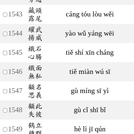
藏頭
1543
cáng tóu lòu wěi
露尾
耀武
1544
yào wǔ yáng wēi
揚威
鐵石
1545
tiě shí xīn cháng
心腸
鐵面
1546
tiě miàn wú sī
無私
顧名
1547
gù míng sī yì
思義
顧此
1548
gù cǐ shī bǐ
失彼
鶴立
1549
hè lì jī qún
雞群