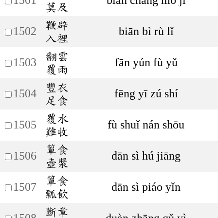
莫及
鞭辟
1502
biān bì rù lǐ
入裡
翻雲
1503
fān yún fù yǔ
覆雨
豐衣
1504
fēng yī zú shí
足食
覆水
1505
fù shuǐ nán shōu
難收
簞食
1506
dān sì hú jiāng
壺漿
簞食
1507
dān sì piáo yǐn
瓢飲
斷章
1508
duàn zhāng qǔ yì