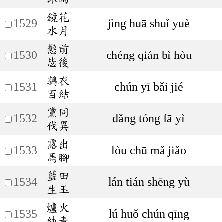
鏡花
1529
jìng huā shuǐ yuè
水月
懲前
1530
chéng qián bì hòu
毖後
鶉衣
1531
chún yī bǎi jié
百結
黨同
1532
dǎng tóng fā yì
伐異
露出
1533
lòu chū mǎ jiǎo
馬腳
藍田
1534
lán tián shēng yù
生玉
爐火
1535
lú huǒ chún qīng
純青