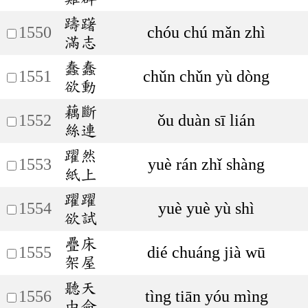
躊躇
1550
chóu chú mǎn zhì
滿志
蠢蠢
1551
chǔn chǔn yù dòng
欲動
藕斷
1552
ǒu duàn sī lián
絲連
躍然
1553
yuè rán zhǐ shàng
紙上
躍躍
1554
yuè yuè yù shì
欲試
疊床
1555
dié chuáng jià wū
架屋
聽天
1556
tìng tiān yóu mìng
由命