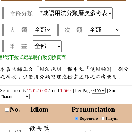
附錄分類
大 類
次 類
筆 畫
點選下拉式選單將自動切換頁面。
本表收錄正文「用法說明」欄中之「使用類別」劃分
之層次，供使用分類整理或檢索成語之參考使用。
Search results
1501-1600
/Total
1,569
. |
Per Page
|
Sort
No.
Idiom
Pronunciation
Bopomofo
Pinyin
鞭長莫
1501
ˊ
ˋ
ˊ