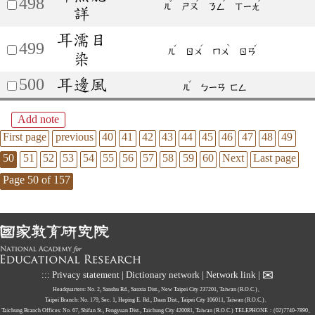
498
ˇ
ˊ
ˊ
ˊ
ㄦ
ㄕㄡ
ㄋㄥ
ㄒㄧㄤ
詳
耳濡目
499
ˇ
ˊ
ˋ
ˇ
ㄦ
ㄖㄨ
ㄇㄨ
ㄖㄢ
染
500
耳邊風
ˇ
ㄦ
ㄅㄧㄢ
ㄈㄥ
Add note
First page
previous
40
41
42
43
44
45
46
47
48
49
50
51
52
53
54
55
56
57
58
59
60
Next
Last page
Page 50 of 157
✉
:::
Privacy statement
|
Dictionary network
|
Network link
|
Headquarters: No. 2, Sanshu Rd., Sanxia Dist., New Taipei City 237201, Taiwan (R.O.C.)、
Taipei Branch: No. 179, Sec. 1, Heping E. Rd., Daan Dist., Taipei City 106011, Taiwan (R.O.C.)、
Taichung Branch Offices: No. 67, Shifan St., Fengyuan Dist., Taichung City 420081, Taiwan (R.O.C.)
TELEPHONE：(02)7740-7890、