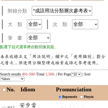
附錄分類
大 類
次 類
筆 畫
點選下拉式選單將自動切換頁面。
本表收錄正文「用法說明」欄中之「使用類別」劃分
之層次，供使用分類整理或檢索成語之參考使用。
Search results
491-500
/Total
1,569
. |
Per Page
|
Sort
No.
Idiom
Pronunciation
Bopomofo
Pinyin
安步當
491
ˋ