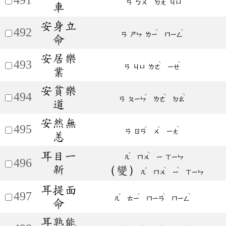
ㄢ
ㄅㄨ
ㄉㄤ
ㄐㄩ
車
安身立
492
ˋ
ˋ
ㄢ
ㄕㄣ
ㄌㄧ
ㄇㄧㄥ
命
安居樂
493
ˋ
ˋ
ㄢ
ㄐㄩ
ㄌㄜ
ㄧㄝ
業
安貧樂
494
ˊ
ˋ
ˋ
ㄢ
ㄆㄧㄣ
ㄌㄜ
ㄉㄠ
道
安然無
495
ˊ
ˊ
ˋ
ㄢ
ㄖㄢ
ㄨ
ㄧㄤ
恙
耳目一
ˇ
ˋ
ㄦ
ㄇㄨ
ㄧ
ㄒㄧㄣ
496
新
（變）
ˇ
ˋ
ˋ
ㄦ
ㄇㄨ
ㄧ
ㄒㄧㄣ
耳提面
497
ˇ
ˊ
ˋ
ˋ
ㄦ
ㄊㄧ
ㄇㄧㄢ
ㄇㄧㄥ
命
耳熟能