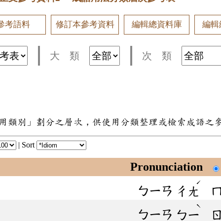
參考語料
修訂本參考資料
編輯總資料庫
編輯
大 類
次 類
用類別」劃分之層次，供使用分類整理或檢索成語之
|
Sort
Pronunciation
ˊ
ㄅㄧㄢ
ㄔㄤ
ˋ
ㄅㄧㄢ
ㄅㄧ