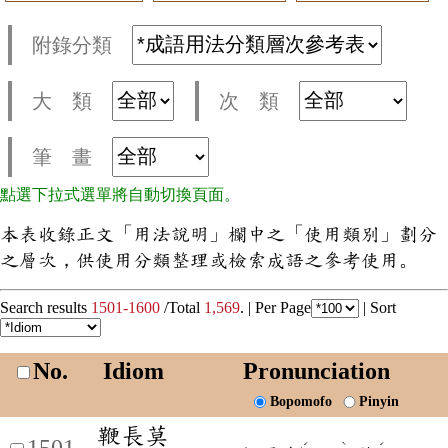
附錄分類
大 類
次 類
筆 畫
點選下拉式選單將自動切換頁面。
本表收錄正文「用法說明」欄中之「使用類別」劃分
之層次，供使用分類整理或檢索成語之參考使用。
Search results
1501-1600
/Total
1,569
. |
Per Page
|
Sort
No.
Idiom
Pronunciation
Bopomofo
Pinyin
鞭長莫
1501
ˊ
ˋ
ˊ