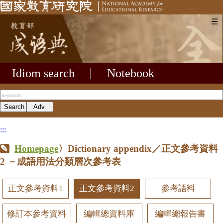
☰
Idiom search
|
Notebook
:::
Homepage
〉Dictionary appendix／正文參考資料
2
－成語用法分類層次參考表
正文參考資料1
正文參考資料2
參考語料
修訂本參考資料
編輯總資料庫
編輯總報告書