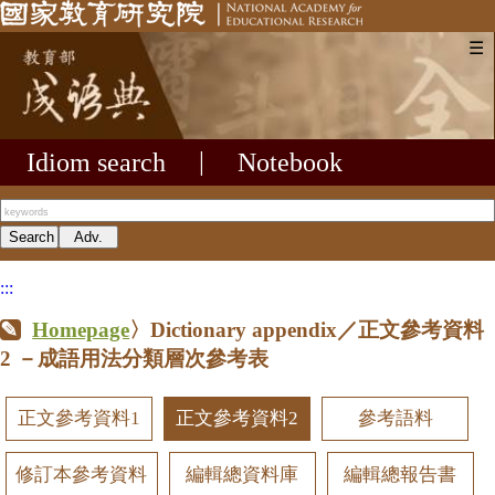
☰
Idiom search
|
Notebook
:::
Homepage
〉Dictionary appendix／正文參考資料
2
－成語用法分類層次參考表
正文參考資料1
正文參考資料2
參考語料
修訂本參考資料
編輯總資料庫
編輯總報告書