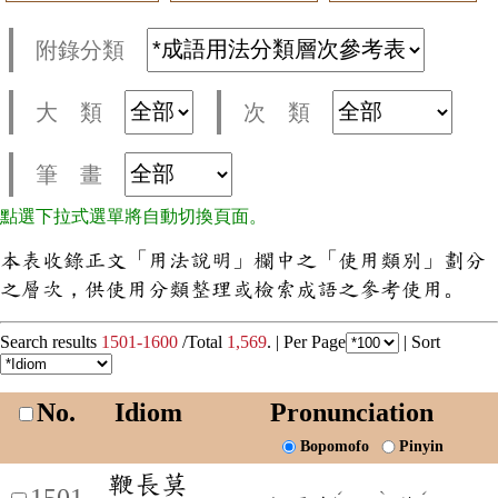
附錄分類
大 類
次 類
筆 畫
點選下拉式選單將自動切換頁面。
本表收錄正文「用法說明」欄中之「使用類別」劃分
之層次，供使用分類整理或檢索成語之參考使用。
Search results
1501-1600
/Total
1,569
. |
Per Page
|
Sort
No.
Idiom
Pronunciation
Bopomofo
Pinyin
鞭長莫
1501
ˊ
ˋ
ˊ