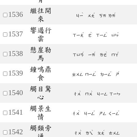
繼往開
1536
ˋ
ˇ
ˊ
ㄐㄧ
ㄨㄤ
ㄎㄞ
ㄌㄞ
來
響遏行
1537
ˇ
ˋ
ˊ
ˊ
ㄒㄧㄤ
ㄜ
ㄒㄧㄥ
ㄩㄣ
雲
懸崖勒
1538
ˊ
ˊ
ˋ
ˇ
ㄒㄩㄢ
ㄧㄞ
ㄌㄜ
ㄇㄚ
馬
鐘鳴鼎
1539
ˊ
ˇ
ˊ
ㄓㄨㄥ
ㄇㄧㄥ
ㄉㄧㄥ
ㄕ
食
觸目驚
1540
ˋ
ˋ
ㄔㄨ
ㄇㄨ
ㄐㄧㄥ
ㄒㄧㄣ
心
觸景生
1541
ˋ
ˇ
ˊ
ㄔㄨ
ㄐㄧㄥ
ㄕㄥ
ㄑㄧㄥ
情
觸類旁
1542
ˋ
ˋ
ˊ
ㄔㄨ
ㄌㄟ
ㄆㄤ
ㄊㄨㄥ
通