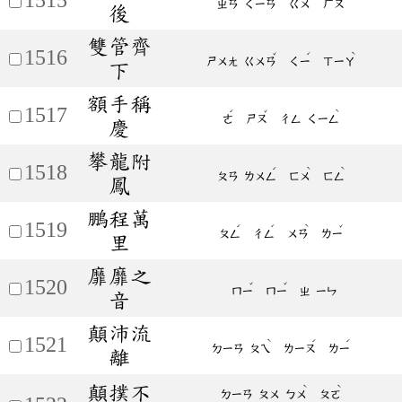
ㄓㄢ
ㄑㄧㄢ
ㄍㄨ
ㄏㄡ
後
雙管齊
1516
ˇ
ˊ
ˋ
ㄕㄨㄤ
ㄍㄨㄢ
ㄑㄧ
ㄒㄧㄚ
下
額手稱
1517
ˊ
ˇ
ˋ
ㄜ
ㄕㄡ
ㄔㄥ
ㄑㄧㄥ
慶
攀龍附
1518
ˊ
ˋ
ˋ
ㄆㄢ
ㄌㄨㄥ
ㄈㄨ
ㄈㄥ
鳳
鵬程萬
1519
ˊ
ˊ
ˋ
ˇ
ㄆㄥ
ㄔㄥ
ㄨㄢ
ㄌㄧ
里
靡靡之
1520
ˇ
ˇ
ㄇㄧ
ㄇㄧ
ㄓ
ㄧㄣ
音
顛沛流
1521
ˋ
ˊ
ˊ
ㄉㄧㄢ
ㄆㄟ
ㄌㄧㄡ
ㄌㄧ
離
顛撲不
ˋ
ˋ
ㄉㄧㄢ
ㄆㄨ
ㄅㄨ
ㄆㄛ