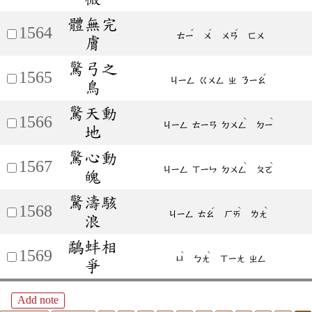
體無完
1564
ˇ
ˊ
ˊ
ㄊㄧ
ㄨ
ㄨㄢ
ㄈㄨ
膚
驚弓之
1565
ˇ
ㄐㄧㄥ
ㄍㄨㄥ
ㄓ
ㄋㄧㄠ
鳥
驚天動
1566
ˋ
ˋ
ㄐㄧㄥ
ㄊㄧㄢ
ㄉㄨㄥ
ㄉㄧ
地
驚心動
1567
ˋ
ˋ
ㄐㄧㄥ
ㄒㄧㄣ
ㄉㄨㄥ
ㄆㄛ
魄
驚濤駭
1568
ˊ
ˋ
ˋ
ㄐㄧㄥ
ㄊㄠ
ㄏㄞ
ㄌㄤ
浪
鷸蚌相
1569
ˋ
ˋ
ㄩ
ㄅㄤ
ㄒㄧㄤ
ㄓㄥ
爭
Add note