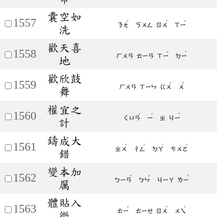
囊空如
1557
ˊ
ˊ
ˇ
ㄋㄤ
ㄎㄨㄥ
ㄖㄨ
ㄒㄧ
洗
歡天喜
1558
ˇ
ˋ
ㄏㄨㄢ
ㄊㄧㄢ
ㄒㄧ
ㄉㄧ
地
歡欣鼓
1559
ˇ
ˇ
ㄏㄨㄢ
ㄒㄧㄣ
ㄍㄨ
ㄨ
舞
權宜之
1560
ˊ
ˊ
ˋ
ㄑㄩㄢ
ㄧ
ㄓ
ㄐㄧ
計
鑄成大
1561
ˋ
ˊ
ˋ
ˋ
ㄓㄨ
ㄔㄥ
ㄉㄚ
ㄘㄨㄛ
錯
變本加
1562
ˋ
ˇ
ˋ
ㄅㄧㄢ
ㄅㄣ
ㄐㄧㄚ
ㄌㄧ
厲
體貼入
1563
ˇ
ˋ
ˊ
ㄊㄧ
ㄊㄧㄝ
ㄖㄨ
ㄨㄟ
微