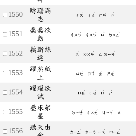
躊躇滿
1550
ˊ
ˊ
ˇ
ˋ
ㄔㄡ
ㄔㄨ
ㄇㄢ
ㄓ
志
蠢蠢欲
1551
ˇ
ˇ
ˋ
ˋ
ㄔㄨㄣ
ㄔㄨㄣ
ㄩ
ㄉㄨㄥ
動
藕斷絲
1552
ˇ
ˋ
ˊ
ㄡ
ㄉㄨㄢ
ㄙ
ㄌㄧㄢ
連
躍然紙
1553
ˋ
ˊ
ˇ
ˋ
ㄩㄝ
ㄖㄢ
ㄓ
ㄕㄤ
上
躍躍欲
1554
ˋ
ˋ
ˋ
ˋ
ㄩㄝ
ㄩㄝ
ㄩ
ㄕ
試
疊床架
1555
ˊ
ˊ
ˋ
ㄉㄧㄝ
ㄔㄨㄤ
ㄐㄧㄚ
ㄨ
屋
聽天由
1556
ˋ
ˊ
ˋ
ㄊㄧㄥ
ㄊㄧㄢ
ㄧㄡ
ㄇㄧㄥ
命