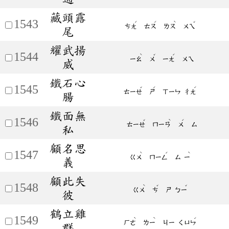
藏頭露
1543
ˊ
ˊ
ˋ
ˇ
ㄘㄤ
ㄊㄡ
ㄌㄡ
ㄨㄟ
尾
耀武揚
1544
ˋ
ˇ
ˊ
ㄧㄠ
ㄨ
ㄧㄤ
ㄨㄟ
威
鐵石心
1545
ˇ
ˊ
ˊ
ㄊㄧㄝ
ㄕ
ㄒㄧㄣ
ㄔㄤ
腸
鐵面無
1546
ˇ
ˋ
ˊ
ㄊㄧㄝ
ㄇㄧㄢ
ㄨ
ㄙ
私
顧名思
1547
ˋ
ˊ
ˋ
ㄍㄨ
ㄇㄧㄥ
ㄙ
ㄧ
義
顧此失
1548
ˋ
ˇ
ˇ
ㄍㄨ
ㄘ
ㄕ
ㄅㄧ
彼
鶴立雞
1549
ˋ
ˋ
ˊ
ㄏㄜ
ㄌㄧ
ㄐㄧ
ㄑㄩㄣ
群