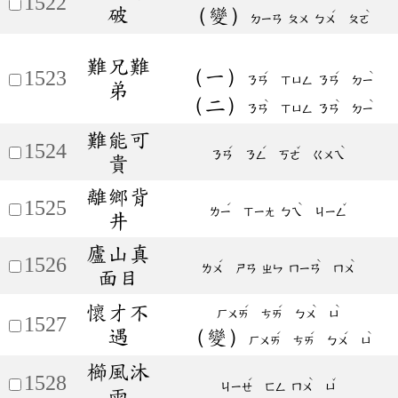
1522
破
（變）
ˊ
ˋ
ㄉㄧㄢ
ㄆㄨ
ㄅㄨ
ㄆㄛ
難兄難
（一）
1523
ˊ
ˊ
ˋ
ㄋㄢ
ㄒㄩㄥ
ㄋㄢ
ㄉㄧ
弟
（二）
ˋ
ˋ
ˋ
ㄋㄢ
ㄒㄩㄥ
ㄋㄢ
ㄉㄧ
難能可
1524
ˊ
ˊ
ˇ
ˋ
ㄋㄢ
ㄋㄥ
ㄎㄜ
ㄍㄨㄟ
貴
離鄉背
1525
ˊ
ˋ
ˇ
ㄌㄧ
ㄒㄧㄤ
ㄅㄟ
ㄐㄧㄥ
井
廬山真
1526
ˊ
ˋ
ˋ
ㄌㄨ
ㄕㄢ
ㄓㄣ
ㄇㄧㄢ
ㄇㄨ
面目
懷才不
ˊ
ˊ
ˋ
ˋ
ㄏㄨㄞ
ㄘㄞ
ㄅㄨ
ㄩ
1527
遇
（變）
ˊ
ˊ
ˊ
ˋ
ㄏㄨㄞ
ㄘㄞ
ㄅㄨ
ㄩ
櫛風沐
1528
ˊ
ˋ
ˇ
ㄐㄧㄝ
ㄈㄥ
ㄇㄨ
ㄩ
雨