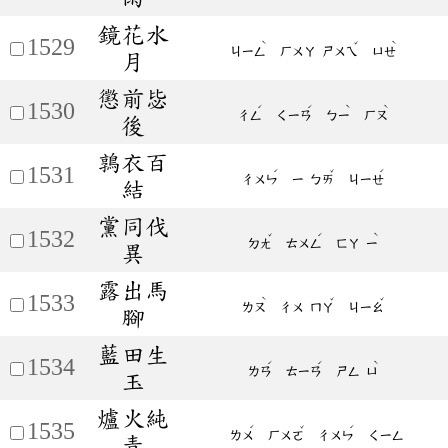
鏡花水
1529
ˋ
ˇ
ˋ
ㄐㄧㄥ
ㄏㄨㄚ
ㄕㄨㄟ
ㄩㄝ
月
懲前毖
1530
ˊ
ˊ
ˋ
ˋ
ㄔㄥ
ㄑㄧㄢ
ㄅㄧ
ㄏㄡ
後
鶉衣百
1531
ˊ
ˇ
ˊ
ㄔㄨㄣ
ㄧ
ㄅㄞ
ㄐㄧㄝ
結
黨同伐
1532
ˇ
ˊ
ˋ
ㄉㄤ
ㄊㄨㄥ
ㄈㄚ
ㄧ
異
露出馬
1533
ˋ
ˇ
ˇ
ㄌㄡ
ㄔㄨ
ㄇㄚ
ㄐㄧㄠ
腳
藍田生
1534
ˊ
ˊ
ˋ
ㄌㄢ
ㄊㄧㄢ
ㄕㄥ
ㄩ
玉
爐火純
1535
ˊ
ˇ
ˊ
ㄌㄨ
ㄏㄨㄛ
ㄔㄨㄣ
ㄑㄧㄥ
青