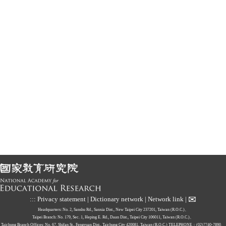
✉
:::
Privacy statement
|
Dictionary network
|
Network link
|
Headquarters: No. 2, Sanshu Rd., Sanxia Dist., New Taipei City 237201, Taiwan (R.O.C.)、
Taipei Branch: No. 179, Sec. 1, Heping E. Rd., Daan Dist., Taipei City 106011, Taiwan (R.O.C.)、
Taichung Branch Offices: No. 67, Shifan St., Fengyuan Dist., Taichung City 420081, Taiwan (R.O.C.)
TELEPHONE：(02)7740-7890、