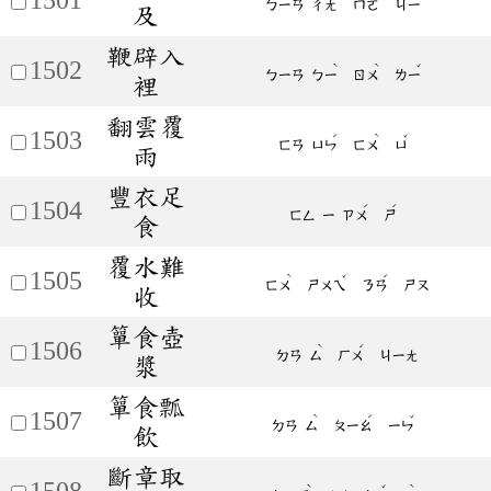
ㄅㄧㄢ
ㄔㄤ
ㄇㄛ
ㄐㄧ
及
鞭辟入
1502
ˋ
ˋ
ˇ
ㄅㄧㄢ
ㄅㄧ
ㄖㄨ
ㄌㄧ
裡
翻雲覆
1503
ˊ
ˋ
ˇ
ㄈㄢ
ㄩㄣ
ㄈㄨ
ㄩ
雨
豐衣足
1504
ˊ
ˊ
ㄈㄥ
ㄧ
ㄗㄨ
ㄕ
食
覆水難
1505
ˋ
ˇ
ˊ
ㄈㄨ
ㄕㄨㄟ
ㄋㄢ
ㄕㄡ
收
簞食壺
1506
ˋ
ˊ
ㄉㄢ
ㄙ
ㄏㄨ
ㄐㄧㄤ
漿
簞食瓢
1507
ˋ
ˊ
ˇ
ㄉㄢ
ㄙ
ㄆㄧㄠ
ㄧㄣ
飲
斷章取
1508
ˋ
ˇ
ˋ