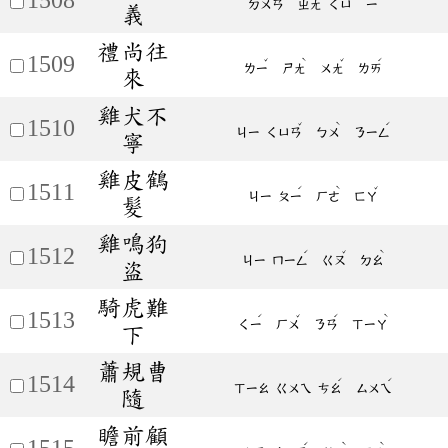
ㄉㄨㄢ
ㄓㄤ
ㄑㄩ
ㄧ
義
禮尚往
1509
ˇ
ˋ
ˇ
ˊ
ㄌㄧ
ㄕㄤ
ㄨㄤ
ㄌㄞ
來
雞犬不
1510
ˇ
ˋ
ˊ
ㄐㄧ
ㄑㄩㄢ
ㄅㄨ
ㄋㄧㄥ
寧
雞皮鶴
1511
ˊ
ˋ
ˇ
ㄐㄧ
ㄆㄧ
ㄏㄜ
ㄈㄚ
髮
雞鳴狗
1512
ˊ
ˇ
ˋ
ㄐㄧ
ㄇㄧㄥ
ㄍㄡ
ㄉㄠ
盜
騎虎難
1513
ˊ
ˇ
ˊ
ˋ
ㄑㄧ
ㄏㄨ
ㄋㄢ
ㄒㄧㄚ
下
蕭規曹
1514
ˊ
ˊ
ㄒㄧㄠ
ㄍㄨㄟ
ㄘㄠ
ㄙㄨㄟ
隨
瞻前顧
1515
ˊ
ˋ
ˋ