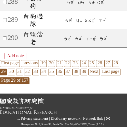
288
ˊ
ˊ
ˇ
ㄅㄞ
ㄩㄣ
ㄘㄤ
ㄍㄡ
狗
白駒過
289
ˊ
ˋ
ˋ
ㄅㄞ
ㄐㄩ
ㄍㄨㄛ
ㄒㄧ
隙
白頭偕
290
ˊ
ˊ
ˊ
ˇ
ㄅㄞ
ㄊㄡ
ㄒㄧㄝ
ㄌㄠ
老
Add note
First page
previous
19
20
21
22
23
24
25
26
27
28
29
30
31
32
33
34
35
36
37
38
39
Next
Last page
Page 29 of 157
✉
:::
Privacy statement
|
Dictionary network
|
Network link
|
Headquarters: No. 2, Sanshu Rd., Sanxia Dist., New Taipei City 237201, Taiwan (R.O.C.)、