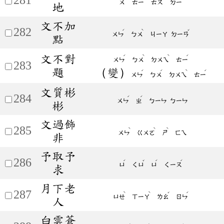
ㄨ
ㄊㄧ
ㄊㄡ
ㄉㄧ
地
文不加
282
ˊ
ˋ
ˇ
ㄨㄣ
ㄅㄨ
ㄐㄧㄚ
ㄉㄧㄢ
點
文不對
ˊ
ˋ
ˋ
ˊ
ㄨㄣ
ㄅㄨ
ㄉㄨㄟ
ㄊㄧ
283
題
（變）
ˊ
ˊ
ˋ
ˊ
ㄨㄣ
ㄅㄨ
ㄉㄨㄟ
ㄊㄧ
文質彬
284
ˊ
ˊ
ㄨㄣ
ㄓ
ㄅㄧㄣ
ㄅㄧㄣ
彬
文過飾
285
ˋ
ˋ
ˋ
ㄨㄣ
ㄍㄨㄛ
ㄕ
ㄈㄟ
非
予取予
286
ˊ
ˇ
ˊ
ˊ
ㄩ
ㄑㄩ
ㄩ
ㄑㄧㄡ
求
月下老
287
ˋ
ˋ
ˇ
ˊ
ㄩㄝ
ㄒㄧㄚ
ㄌㄠ
ㄖㄣ
人
白雲蒼