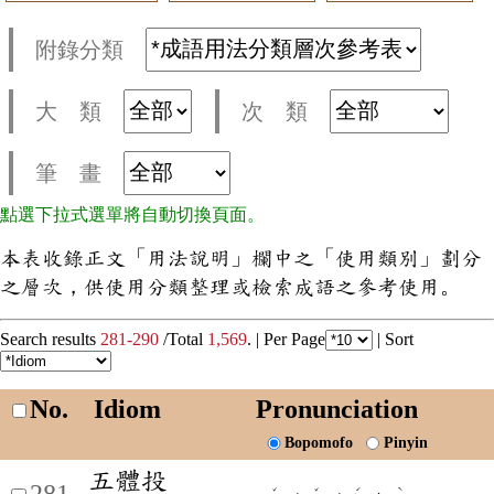
附錄分類
大 類
次 類
筆 畫
點選下拉式選單將自動切換頁面。
本表收錄正文「用法說明」欄中之「使用類別」劃分
之層次，供使用分類整理或檢索成語之參考使用。
Search results
281-290
/Total
1,569
. |
Per Page
|
Sort
No.
Idiom
Pronunciation
Bopomofo
Pinyin
五體投
281
ˇ
ˇ
ˊ
ˋ