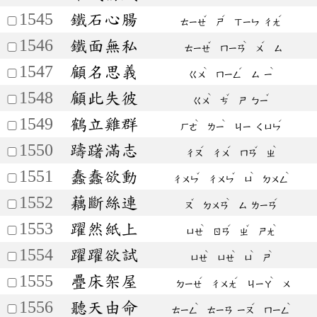
1545
鐵石心腸
ˇ
ˊ
ˊ
ㄊㄧㄝ
ㄕ
ㄒㄧㄣ
ㄔㄤ
1546
鐵面無私
ˇ
ˋ
ˊ
ㄊㄧㄝ
ㄇㄧㄢ
ㄨ
ㄙ
1547
顧名思義
ˋ
ˊ
ˋ
ㄍㄨ
ㄇㄧㄥ
ㄙ
ㄧ
1548
顧此失彼
ˋ
ˇ
ˇ
ㄍㄨ
ㄘ
ㄕ
ㄅㄧ
1549
鶴立雞群
ˋ
ˋ
ˊ
ㄏㄜ
ㄌㄧ
ㄐㄧ
ㄑㄩㄣ
1550
躊躇滿志
ˊ
ˊ
ˇ
ˋ
ㄔㄡ
ㄔㄨ
ㄇㄢ
ㄓ
1551
蠢蠢欲動
ˇ
ˇ
ˋ
ˋ
ㄔㄨㄣ
ㄔㄨㄣ
ㄩ
ㄉㄨㄥ
1552
藕斷絲連
ˇ
ˋ
ˊ
ㄡ
ㄉㄨㄢ
ㄙ
ㄌㄧㄢ
1553
躍然紙上
ˋ
ˊ
ˇ
ˋ
ㄩㄝ
ㄖㄢ
ㄓ
ㄕㄤ
1554
躍躍欲試
ˋ
ˋ
ˋ
ˋ
ㄩㄝ
ㄩㄝ
ㄩ
ㄕ
1555
疊床架屋
ˊ
ˊ
ˋ
ㄉㄧㄝ
ㄔㄨㄤ
ㄐㄧㄚ
ㄨ
1556
聽天由命
ˋ
ˊ
ˋ
ㄊㄧㄥ
ㄊㄧㄢ
ㄧㄡ
ㄇㄧㄥ