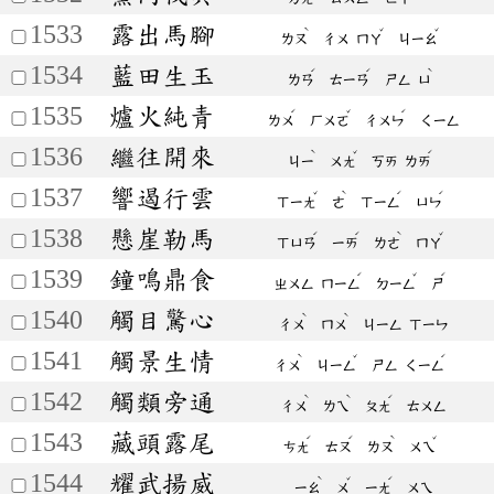
1533
露出馬腳
ˋ
ˇ
ˇ
ㄌㄡ
ㄔㄨ
ㄇㄚ
ㄐㄧㄠ
1534
藍田生玉
ˊ
ˊ
ˋ
ㄌㄢ
ㄊㄧㄢ
ㄕㄥ
ㄩ
1535
爐火純青
ˊ
ˇ
ˊ
ㄌㄨ
ㄏㄨㄛ
ㄔㄨㄣ
ㄑㄧㄥ
1536
繼往開來
ˋ
ˇ
ˊ
ㄐㄧ
ㄨㄤ
ㄎㄞ
ㄌㄞ
1537
響遏行雲
ˇ
ˋ
ˊ
ˊ
ㄒㄧㄤ
ㄜ
ㄒㄧㄥ
ㄩㄣ
1538
懸崖勒馬
ˊ
ˊ
ˋ
ˇ
ㄒㄩㄢ
ㄧㄞ
ㄌㄜ
ㄇㄚ
1539
鐘鳴鼎食
ˊ
ˇ
ˊ
ㄓㄨㄥ
ㄇㄧㄥ
ㄉㄧㄥ
ㄕ
1540
觸目驚心
ˋ
ˋ
ㄔㄨ
ㄇㄨ
ㄐㄧㄥ
ㄒㄧㄣ
1541
觸景生情
ˋ
ˇ
ˊ
ㄔㄨ
ㄐㄧㄥ
ㄕㄥ
ㄑㄧㄥ
1542
觸類旁通
ˋ
ˋ
ˊ
ㄔㄨ
ㄌㄟ
ㄆㄤ
ㄊㄨㄥ
1543
藏頭露尾
ˊ
ˊ
ˋ
ˇ
ㄘㄤ
ㄊㄡ
ㄌㄡ
ㄨㄟ
1544
耀武揚威
ˋ
ˇ
ˊ
ㄧㄠ
ㄨ
ㄧㄤ
ㄨㄟ