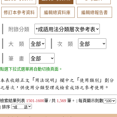
修訂本參考資料
編輯總資料庫
編輯總報告書
附錄分類
大 類
次 類
筆 畫
點選下拉式選單將自動切換頁面。
本表收錄正文「用法說明」欄中之「使用類別」劃分
之層次，供使用分類整理或檢索成語之參考使用。
檢索結果列表
1501-1600
筆 / 共
1,569
筆。 |
每頁顯示則數
|
排序