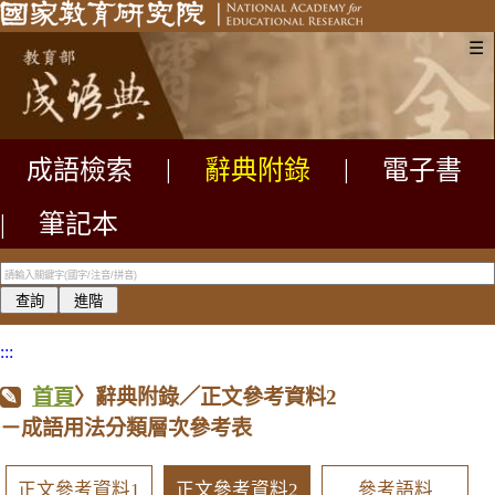
☰
成語檢索
|
辭典附錄
|
電子書
|
筆記本
:::
首頁
〉辭典附錄／正文參考資料2
－成語用法分類層次參考表
正文參考資料1
正文參考資料2
參考語料