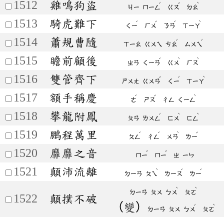
1512
雞鳴狗盜
ˊ
ˇ
ˋ
ㄐㄧ
ㄇㄧㄥ
ㄍㄡ
ㄉㄠ
1513
騎虎難下
ˊ
ˇ
ˊ
ˋ
ㄑㄧ
ㄏㄨ
ㄋㄢ
ㄒㄧㄚ
1514
蕭規曹隨
ˊ
ˊ
ㄒㄧㄠ
ㄍㄨㄟ
ㄘㄠ
ㄙㄨㄟ
1515
瞻前顧後
ˊ
ˋ
ˋ
ㄓㄢ
ㄑㄧㄢ
ㄍㄨ
ㄏㄡ
1516
雙管齊下
ˇ
ˊ
ˋ
ㄕㄨㄤ
ㄍㄨㄢ
ㄑㄧ
ㄒㄧㄚ
1517
額手稱慶
ˊ
ˇ
ˋ
ㄜ
ㄕㄡ
ㄔㄥ
ㄑㄧㄥ
1518
攀龍附鳳
ˊ
ˋ
ˋ
ㄆㄢ
ㄌㄨㄥ
ㄈㄨ
ㄈㄥ
1519
鵬程萬里
ˊ
ˊ
ˋ
ˇ
ㄆㄥ
ㄔㄥ
ㄨㄢ
ㄌㄧ
1520
靡靡之音
ˇ
ˇ
ㄇㄧ
ㄇㄧ
ㄓ
ㄧㄣ
1521
顛沛流離
ˋ
ˊ
ˊ
ㄉㄧㄢ
ㄆㄟ
ㄌㄧㄡ
ㄌㄧ
ˋ
ˋ
ㄉㄧㄢ
ㄆㄨ
ㄅㄨ
ㄆㄛ
1522
顛撲不破
（變）
ˊ
ˋ
ㄉㄧㄢ
ㄆㄨ
ㄅㄨ
ㄆㄛ