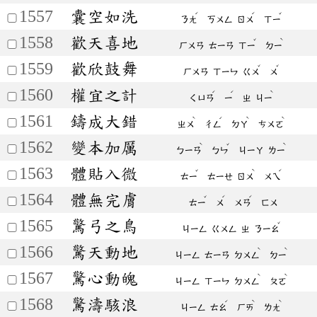
1557
囊空如洗
ˊ
ˊ
ˇ
ㄋㄤ
ㄎㄨㄥ
ㄖㄨ
ㄒㄧ
1558
歡天喜地
ˇ
ˋ
ㄏㄨㄢ
ㄊㄧㄢ
ㄒㄧ
ㄉㄧ
1559
歡欣鼓舞
ˇ
ˇ
ㄏㄨㄢ
ㄒㄧㄣ
ㄍㄨ
ㄨ
1560
權宜之計
ˊ
ˊ
ˋ
ㄑㄩㄢ
ㄧ
ㄓ
ㄐㄧ
1561
鑄成大錯
ˋ
ˊ
ˋ
ˋ
ㄓㄨ
ㄔㄥ
ㄉㄚ
ㄘㄨㄛ
1562
變本加厲
ˋ
ˇ
ˋ
ㄅㄧㄢ
ㄅㄣ
ㄐㄧㄚ
ㄌㄧ
1563
體貼入微
ˇ
ˋ
ˊ
ㄊㄧ
ㄊㄧㄝ
ㄖㄨ
ㄨㄟ
1564
體無完膚
ˇ
ˊ
ˊ
ㄊㄧ
ㄨ
ㄨㄢ
ㄈㄨ
1565
驚弓之鳥
ˇ
ㄐㄧㄥ
ㄍㄨㄥ
ㄓ
ㄋㄧㄠ
1566
驚天動地
ˋ
ˋ
ㄐㄧㄥ
ㄊㄧㄢ
ㄉㄨㄥ
ㄉㄧ
1567
驚心動魄
ˋ
ˋ
ㄐㄧㄥ
ㄒㄧㄣ
ㄉㄨㄥ
ㄆㄛ
1568
驚濤駭浪
ˊ
ˋ
ˋ
ㄐㄧㄥ
ㄊㄠ
ㄏㄞ
ㄌㄤ