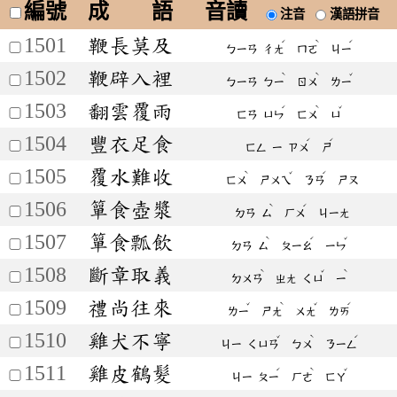
編號
成 語
音讀
注音
漢語拼音
1501
鞭長莫及
ˊ
ˋ
ˊ
ㄅㄧㄢ
ㄔㄤ
ㄇㄛ
ㄐㄧ
1502
鞭辟入裡
ˋ
ˋ
ˇ
ㄅㄧㄢ
ㄅㄧ
ㄖㄨ
ㄌㄧ
1503
翻雲覆雨
ˊ
ˋ
ˇ
ㄈㄢ
ㄩㄣ
ㄈㄨ
ㄩ
1504
豐衣足食
ˊ
ˊ
ㄈㄥ
ㄧ
ㄗㄨ
ㄕ
1505
覆水難收
ˋ
ˇ
ˊ
ㄈㄨ
ㄕㄨㄟ
ㄋㄢ
ㄕㄡ
1506
簞食壺漿
ˋ
ˊ
ㄉㄢ
ㄙ
ㄏㄨ
ㄐㄧㄤ
1507
簞食瓢飲
ˋ
ˊ
ˇ
ㄉㄢ
ㄙ
ㄆㄧㄠ
ㄧㄣ
1508
斷章取義
ˋ
ˇ
ˋ
ㄉㄨㄢ
ㄓㄤ
ㄑㄩ
ㄧ
1509
禮尚往來
ˇ
ˋ
ˇ
ˊ
ㄌㄧ
ㄕㄤ
ㄨㄤ
ㄌㄞ
1510
雞犬不寧
ˇ
ˋ
ˊ
ㄐㄧ
ㄑㄩㄢ
ㄅㄨ
ㄋㄧㄥ
1511
雞皮鶴髮
ˊ
ˋ
ˇ
ㄐㄧ
ㄆㄧ
ㄏㄜ
ㄈㄚ