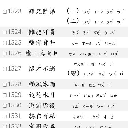
（一）
1523
難兄難弟
ˊ
ˊ
ˋ
ㄋㄢ
ㄒㄩㄥ
ㄋㄢ
ㄉㄧ
（二）
ˋ
ˋ
ˋ
ㄋㄢ
ㄒㄩㄥ
ㄋㄢ
ㄉㄧ
1524
難能可貴
ˊ
ˊ
ˇ
ˋ
ㄋㄢ
ㄋㄥ
ㄎㄜ
ㄍㄨㄟ
1525
離鄉背井
ˊ
ˋ
ˇ
ㄌㄧ
ㄒㄧㄤ
ㄅㄟ
ㄐㄧㄥ
1526
廬山真面目
ˊ
ˋ
ˋ
ㄌㄨ
ㄕㄢ
ㄓㄣ
ㄇㄧㄢ
ㄇㄨ
ˊ
ˊ
ˋ
ˋ
ㄏㄨㄞ
ㄘㄞ
ㄅㄨ
ㄩ
1527
懷才不遇
（變）
ˊ
ˊ
ˊ
ˋ
ㄏㄨㄞ
ㄘㄞ
ㄅㄨ
ㄩ
1528
櫛風沐雨
ˊ
ˋ
ˇ
ㄐㄧㄝ
ㄈㄥ
ㄇㄨ
ㄩ
1529
鏡花水月
ˋ
ˇ
ˋ
ㄐㄧㄥ
ㄏㄨㄚ
ㄕㄨㄟ
ㄩㄝ
1530
懲前毖後
ˊ
ˊ
ˋ
ˋ
ㄔㄥ
ㄑㄧㄢ
ㄅㄧ
ㄏㄡ
1531
鶉衣百結
ˊ
ˇ
ˊ
ㄔㄨㄣ
ㄧ
ㄅㄞ
ㄐㄧㄝ
1532
黨同伐異
ˇ
ˊ
ˋ
ㄉㄤ
ㄊㄨㄥ
ㄈㄚ
ㄧ