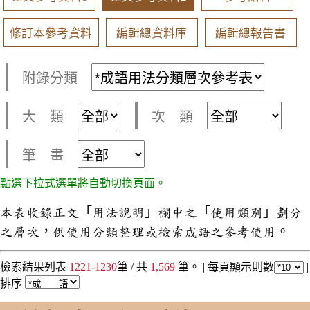
修訂本參考資料
編輯總資料庫
編輯總報告書
附錄分類
大 類
次 類
筆 畫
點選下拉式選單將自動切換頁面。
本表收錄正文「用法說明」欄中之「使用類別」劃分
之層次，供使用分類整理或檢索成語之參考使用。
檢索結果列表
1221-1230
筆 / 共
1,569
筆。 |
每頁顯示則數
|
排序