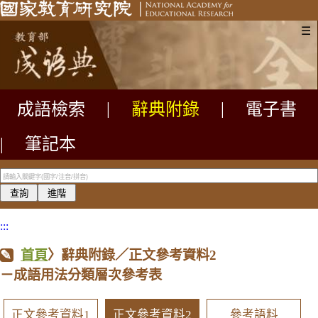
☰
成語檢索
|
辭典附錄
|
電子書
|
筆記本
:::
首頁
〉辭典附錄／正文參考資料2
－成語用法分類層次參考表
正文參考資料1
正文參考資料2
參考語料