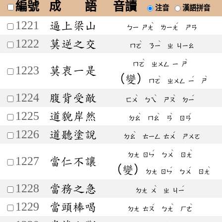
編號
成 語
音讀
注音
漢語拼音
1221
逼上梁山
ˋ
ˊ
ㄅㄧ
ㄕㄤ
ㄌㄧㄤ
ㄕㄢ
1222
莫逆之交
ˋ
ˋ
ㄇㄛ
ㄋㄧ
ㄓ
ㄐㄧㄠ
ˋ
ˋ
ㄇㄛ
ㄓㄨㄥ
ㄧ
ㄕ
1223
莫衷一是
（變）
ˋ
ˊ
ˋ
ㄇㄛ
ㄓㄨㄥ
ㄧ
ㄕ
1224
腹背受敵
ˋ
ˋ
ˋ
ˊ
ㄈㄨ
ㄅㄟ
ㄕㄡ
ㄉㄧ
1225
道貌岸然
ˋ
ˋ
ˋ
ˊ
ㄉㄠ
ㄇㄠ
ㄢ
ㄖㄢ
1226
道聽塗說
ˋ
ˊ
ㄉㄠ
ㄊㄧㄥ
ㄊㄨ
ㄕㄨㄛ
ˊ
ˋ
ˋ
ㄉㄤ
ㄖㄣ
ㄅㄨ
ㄖㄤ
1227
當仁不讓
（變）
ˊ
ˊ
ˋ
ㄉㄤ
ㄖㄣ
ㄅㄨ
ㄖㄤ
1228
當務之急
ˋ
ˊ
ㄉㄤ
ㄨ
ㄓ
ㄐㄧ
1229
當頭棒喝
ˊ
ˋ
ˋ
ㄉㄤ
ㄊㄡ
ㄅㄤ
ㄏㄜ