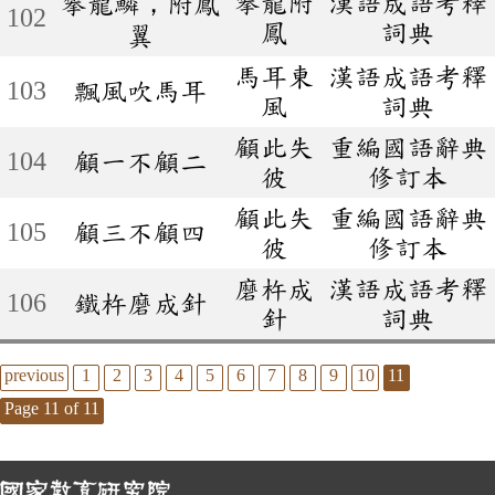
攀龍附
漢語成語考釋
攀龍鱗，附鳳
102
鳳
詞典
翼
馬耳東
漢語成語考釋
103
飄風吹馬耳
風
詞典
顧此失
重編國語辭典
104
顧一不顧二
彼
修訂本
顧此失
重編國語辭典
105
顧三不顧四
彼
修訂本
磨杵成
漢語成語考釋
106
鐵杵磨成針
針
詞典
previous
1
2
3
4
5
6
7
8
9
10
11
Page 11 of 11