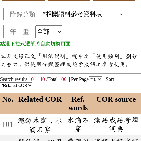
附錄分類
筆 畫
點選下拉式選單將自動切換頁面。
本表收錄正文「用法說明」欄中之「使用類別」劃分
之層次，供使用分類整理或檢索成語之參考使用。
Search results
101-110
/Total
106
. |
Per Page
|
Sort
No.
Related COR
Ref.
COR source
words
水滴石
漢語成語考釋
繩鋸木斷，水
101
穿
詞典
滴石穿