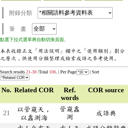
附錄分類
筆 畫
點選下拉式選單將自動切換頁面。
本表收錄正文「用法說明」欄中之「使用類別」劃分
之層次，供使用分類整理或檢索成語之參考使用。
Search results
21-30
/Total
106
. |
Per Page
|
Sort
No.
Related COR
Ref.
COR source
words
管窺蠡
以管窺天，
21
成語典
測
以蠡測海
吉人自有天
吉人天
成語分類辭典