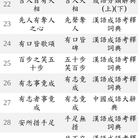
22
相
相
(上)(下)
先人有奪人
先聲奪
漢語成語考釋
23
之心
人
詞典
有口皆
漢語成語考釋
24
有口皆歌頌
碑
詞典
百步之笑五
五十步
漢語成語考釋
25
十步
笑百步
詞典
有志竟
漢語成語考釋
26
有志事竟成
成
詞典
有志者事竟
有志竟
中國成語大辭
27
成
成
典
手足無
漢語成語考釋
28
安所措手足
措
詞典
目不交
漢語成語考釋