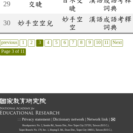
29
交睫
睫
詞典
妙手空
漢語成語考釋
30
妙手空空兒
空
詞典
previous
1
2
3
4
5
6
7
8
9
10
11
Next
Page 3 of 11
✉
:::
Privacy statement
|
Dictionary network
|
Network link
|
Headquarters: No. 2, Sanshu Rd., Sanxia Dist., New Taipei City 237201, Taiwan (R.O.C.)、
Taipei Branch: No. 179, Sec. 1, Heping E. Rd., Daan Dist., Taipei City 106011, Taiwan (R.O.C.)、