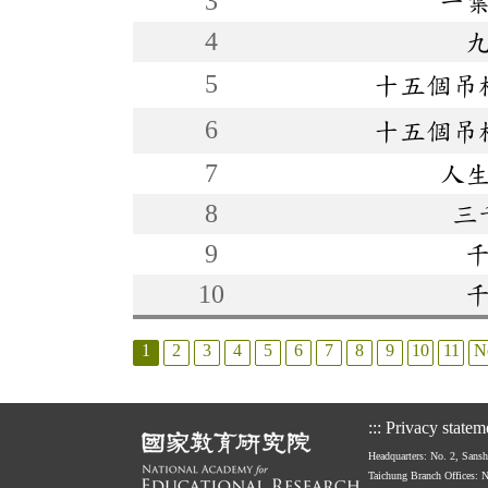
3
一
4
5
十五個吊
6
十五個吊
7
人
8
三
9
10
1
2
3
4
5
6
7
8
9
10
11
N
:::
Privacy statem
Headquarters: No. 2, Sans
Taichung Branch Offices: 