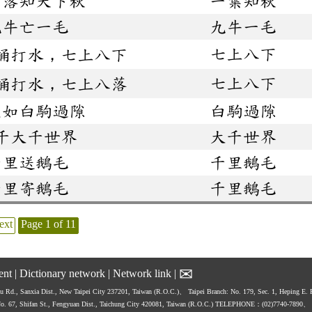
葉落知天下秋
一葉知秋
九牛亡一毛
九牛一毛
七上八下
桶打水，七上八下
七上八下
桶打水，七上八落
生如白駒過隙
白駒過隙
千大千世界
大千世界
千里送鵝毛
千里鵝毛
千里寄鵝毛
千里鵝毛
ext
Page 1 of 11
✉
ent
|
Dictionary network
|
Network link
|
hu Rd., Sanxia Dist., New Taipei City 237201, Taiwan (R.O.C.)、
Taipei Branch: No. 179, Sec. 1, Heping E.
No. 67, Shifan St., Fengyuan Dist., Taichung City 420081, Taiwan (R.O.C.)
TELEPHONE：(02)7740-7890、