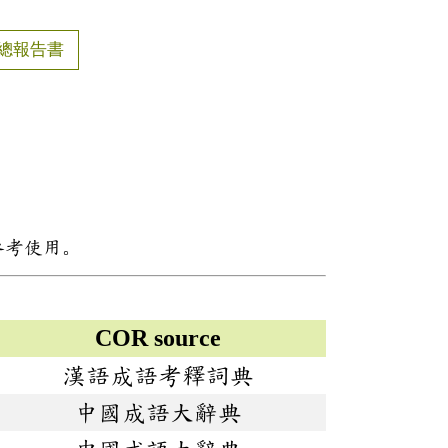
總報告書
參考使用。
COR source
漢語成語考釋詞典
中國成語大辭典