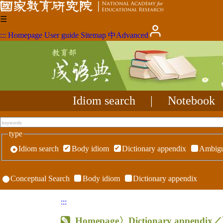
☰
:::
Homepage
User guide
Sitemap
中
Advanced
Idiom search
|
Notebook
type
Idiom search
Body idiom
Dictionary appendix
Ambigu
Conceptual Search
Body idiom
Dictionary appendix
:::
Homepage
〉Dictionary appen