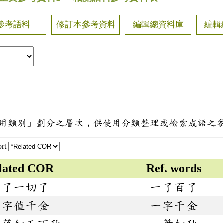
參考語料
修訂本參考資料
編輯總資料庫
編輯
用類別」劃分之層次，供使用分類整理或檢索成語之
ort
lated COR
Ref. words
一了一切了
一了百了
一字值千金
一字千金