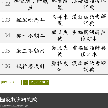
攀龍附
漢語成語考釋
攀龍鱗，附鳳
102
鳳
詞典
翼
馬耳東
漢語成語考釋
103
飄風吹馬耳
風
詞典
顧此失
重編國語辭典
104
顧一不顧二
彼
修訂本
顧此失
重編國語辭典
105
顧三不顧四
彼
修訂本
磨杵成
漢語成語考釋
106
鐵杵磨成針
針
詞典
previous
1
2
Page 2 of 2