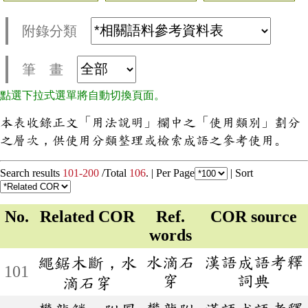
附錄分類
筆 畫
點選下拉式選單將自動切換頁面。
本表收錄正文「用法說明」欄中之「使用類別」劃分
之層次，供使用分類整理或檢索成語之參考使用。
Search results
101-200
/Total
106
. |
Per Page
|
Sort
No.
Related COR
Ref.
COR source
words
水滴石
漢語成語考釋
繩鋸木斷，水
101
穿
詞典
滴石穿