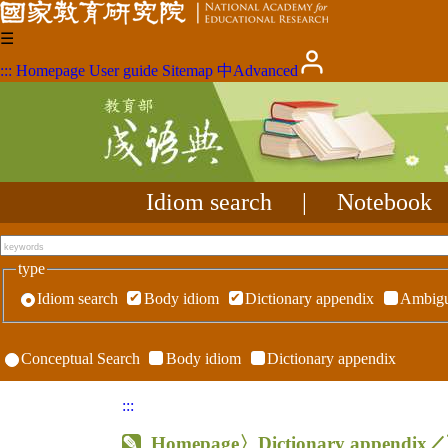
☰
:::
Homepage
User guide
Sitemap
中
Advanced
Idiom search
|
Notebook
type
Idiom search
Body idiom
Dictionary appendix
Ambigu
Conceptual Search
Body idiom
Dictionary appendix
:::
Homepage
〉Dictionary appen