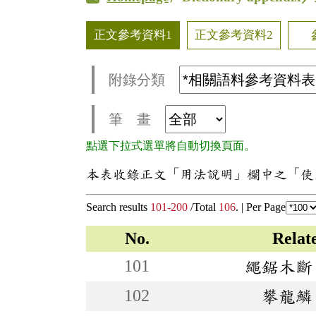
正文參考資料1
正文參考資料2
附錄分類
筆 畫
點選下拉式選單將自動切換頁面。
本表收錄正文「用法說明」欄中之「使
Search results
101-200
/Total
106
. |
Per Page
No.
Rela
101
繩鋸木斷
102
攀龍鱗