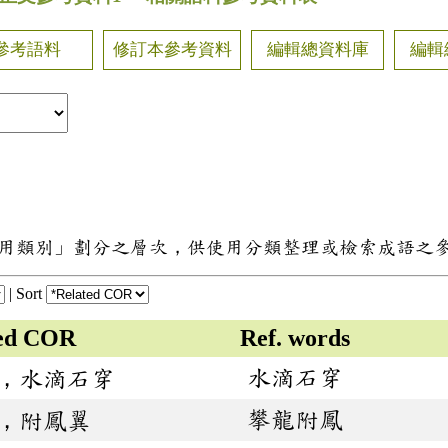
參考語料
修訂本參考資料
編輯總資料庫
編輯
用類別」劃分之層次，供使用分類整理或檢索成語之
|
Sort
ted COR
Ref. words
水滴石穿
，水滴石穿
攀龍附鳳
，附鳳翼