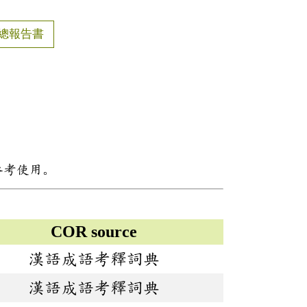
總報告書
參考使用。
COR source
漢語成語考釋詞典
漢語成語考釋詞典