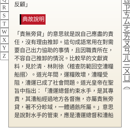
反顧」
R
S
典故說明
T
W
「責無旁貸」的意思就是說自己應盡的責
X
任，沒有理由推卸。這句成語常用在對需
Y
要自己出力協助的事情，且因職責所在，
Z
不容自己推卸的情況。比較早的文獻資
料，見於清．林則徐〈稽查防範回空漕糧
船摺〉。道光年間，運糧敗壞，漕糧受
阻，漕運已成了社會問題。道光皇帝在聖
旨中指出：「漕運總督約束水手，是其專
責，其漕船經過地方各督撫，亦屬責無旁
貸，著不分畛域，一體通飭所屬。」意思
是說對水手的管束，應是漕運總督和漕船
經過地方各督撫的職責所在，沒有理由推