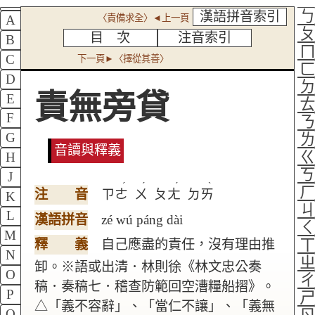
漢語拼音索引
〈責備求全〉◄上一頁
A
目 次
注音索引
B
C
下一頁►〈擇從其善〉
D
責無旁貸
E
F
G
音讀與釋義
H
J
ˊ
ˊ
ˊ
ˋ
注 音
ㄗㄜ
ㄨ
ㄆㄤ
ㄉㄞ
K
L
漢語拼音
zé wú páng dài
M
釋 義
自己應盡的責任，沒有理由推
N
卸。※語或出清．林則徐《林文忠公奏
O
稿．奏稿七．稽查防範回空漕糧船摺》。
P
△「義不容辭」、「當仁不讓」、「義無
Q