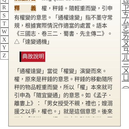
R
釋 義
權，秤錘。隨輕重而變，引申
S
有權變的意思。「通權達變」指不墨守常
T
規，根據實際情況作適當的處置。語本
W
《三國志．卷三二．蜀書．先主傳二》。
X
△「達變通機」
Y
Z
典故說明
「通權達變」當從「權變」演變而來。
權，原來是秤錘的意思。秤錘的移動隨所
秤的物品輕重而變，所以「權」本來就可
引申為「隨宜變通」的意思。如《孟子．
離婁上》：「男女授受不親，禮也；嫂溺
援之以手，權也。」就是這個意思。後來
更有「權變」一詞，用來指隨機應變。因
為權變即為人情通達的表現，所以又有