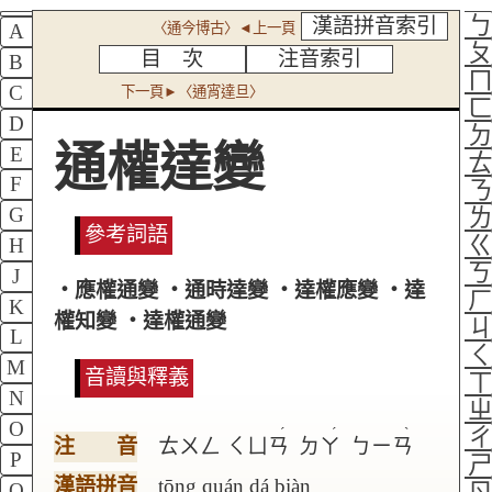
漢語拼音索引
〈通今博古〉◄上一頁
A
目 次
注音索引
B
C
下一頁►〈通宵達旦〉
D
通權達變
E
F
G
參考詞語
H
J
‧應權通變 ‧通時達變 ‧達權應變 ‧達
K
權知變 ‧達權通變
L
M
音讀與釋義
N
O
ˊ
ˊ
ˋ
注 音
ㄊㄨㄥ
ㄑㄩㄢ
ㄉㄚ
ㄅㄧㄢ
P
漢語拼音
tōng quán dá biàn
Q