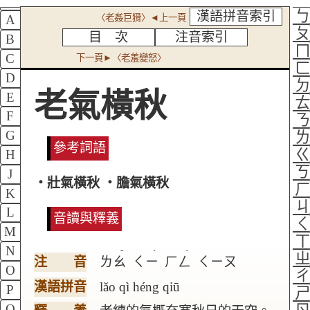
漢語拼音索引
〈老姦巨猾〉◄上一頁
A
目 次
注音索引
B
C
下一頁►〈老羞變怒〉
D
老氣橫秋
E
F
G
參考詞語
H
J
‧壯氣橫秋 ‧膽氣橫秋
K
L
音讀與釋義
M
N
ˇ
ˋ
ˊ
注 音
ㄌㄠ
ㄑㄧ
ㄏㄥ
ㄑㄧㄡ
O
漢語拼音
lǎo qì héng qiū
P
Q