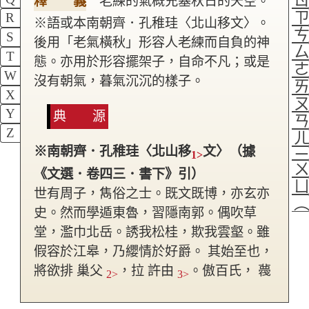
釋 義
老練的氣概充塞秋日的天空。
R
※語或本南朝齊．孔稚珪〈北山移文〉。
S
後用「老氣橫秋」形容人老練而自負的神
T
態。亦用於形容擺架子，自命不凡；或是
W
沒有朝氣，暮氣沉沉的樣子。
X
Y
典 源
Z
※南朝齊．孔稚珪〈北山移
文〉（據
1>
《文選．卷四三．書下》引）
世有周子，雋俗之士。既文既博，亦玄亦
史。然而學遁東魯，習隱南郭。偶吹草
堂，濫巾北岳。誘我松桂，欺我雲壑。雖
假容於江皋，乃纓情於好爵。
其始至也，
將欲排 巢父
，拉 許由
。傲百氏， 薎
2>
3>
王侯。 風情張日
， 霜氣橫秋
。或
4>
5>
6>