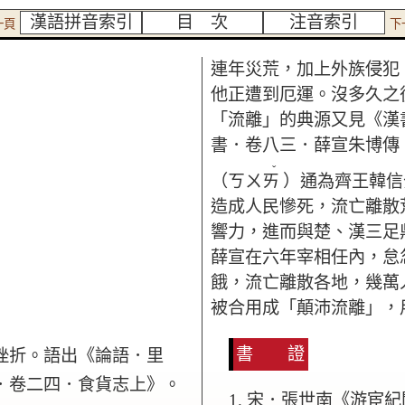
漢語拼音索引
目 次
注音索引
一頁
下
連年災荒，加上外族侵犯
他正遭到厄運。沒多久之
「流離」的典源又見《漢
書．卷八三．薛宣朱博傳
ˇ
（ㄎㄨㄞ
）通為齊王韓信
造成人民慘死，流亡離散
響力，進而與楚、漢三足
薛宣在六年宰相任內，怠
餓，流亡離散各地，幾萬
被合用成「顛沛流離」，
書 證
挫折。語出《論語．里
．卷二四．食貨志上》。
宋．張世南《游宦紀