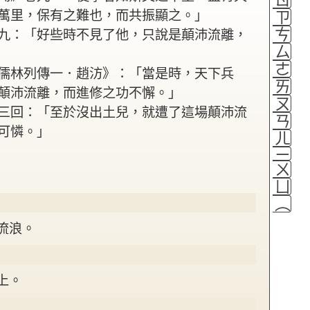
萬里，保有之難也，而共振顯之。」
ㄗ
ㄘ
九：「好些時不見了他，只說是顛沛流離，
ㄙ
ㄜ
儒林列傳一．趙汸》：「當是時，天下兵
ㄞ
顛沛流離，而進修之功不懈。」
ㄡ
三回：「至於沒出土兒，就遭了這場顛沛流
ㄢ
可憐。」
ㄦ
ㄧ
ㄨ
ㄩ
（
流浪。
上。