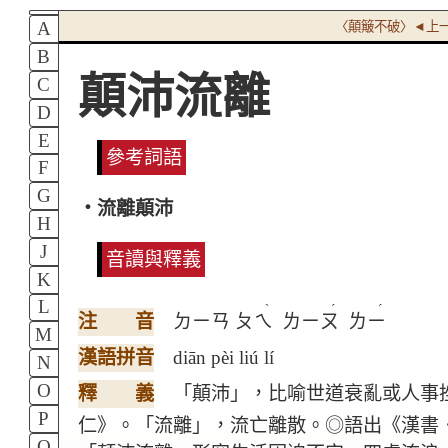
A
〈顛簸不破〉◄上
B
顛沛流離
C
D
E
參考詞語
F
G
‧流離顛沛
H
J
音讀與釋義
K
L
ˋ
ˊ
ˊ
注 音
ㄉㄧㄢ
ㄆㄟ
ㄌㄧㄡ
ㄌㄧ
M
漢語拼音
diān pèi liú lí
N
O
釋 義
「顛沛」，比喻世道衰亂或人事
P
仁》。「流離」，流亡離散。◎語出《漢書
Q