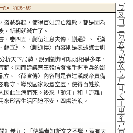
ㄅ
一頁►〈顛撲不破〉
ㄆ
ㄇ
，盜賊群起，使得百姓流亡離散，都是因為
ㄈ
後，新朝就滅亡了。
ㄉ
書．卷四五．蒯伍江息夫傳．蒯通》、《漢
ㄊ
．薛宣》。〈蒯通傳〉內容則是表述謀士蒯
ㄋ
ㄌ
分析天下局勢，說到劉邦和項羽相爭多年，
ㄍ
荒野。因而建議齊王韓信發揮手握重兵的影
ㄎ
鼎立。〈薛宣傳〉內容則是表述漢成帝責備
ㄏ
忽職守，導致國家穀倉空虛，使得百姓挨
ㄐ
人因此生病而死。後來「顛沛」和「流離」
ㄑ
用來形容生活困迫不安，四處流浪。
ㄒ
ㄓ
ㄔ
ㄕ
聞》卷九：「使學者知斯文之不墜，蓋有天
ㄖ