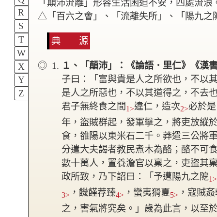
「顛沛流離」形容生活困迫不安，四處流浪
R
△「百六之會」、「流離失所」、「陽九之
S
T
典 源
W
１、「顛沛」：《論語．里仁》《漢
X
子曰：「富與貴是人之所欲也，不以
Y
是人之所惡也，不以其道得之，不去
Z
君子無終食之間
違仁，造次
必於是
1>
2>
年，盜賊群起，發軍擊之，將吏放縱
食，雒陽以東米石二千。莽遣三公將
分遣大夫謁者教民煮木為酪；酪不可
數十萬人，置養澹官以稟之，吏盜其
政所致，乃下詔曰：「
予遭陽九之阸
1
，饑饉荐臻
，蠻夷猾夏
，寇賊姦
3>
4>
5>
之，害氣將究矣。」歲為此言，以至