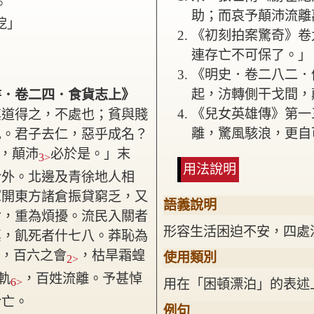
。
助；而哀予顛沛流離
阸」
《初刻拍案驚奇》卷
連存亡不可保了。」
《明史．卷二八二．
起，汸轉側干戈間，
書．卷二四．食貨志上》
《兒女英雄傳》第一
其道得之，不處也；貧與賤
離，驚風駭浪，更自
也。君子去仁，惡乎成名？
，顛沛
必於是。」
末
3>
用法說明
於外。北邊及青徐地人相
軍開東方諸倉振貸窮乏，又
語義說明
食，重為煩擾。流民入關者
形容生活困迫不安，四處
稟，飢死者什七八。莽恥為
，百六之會
，枯旱霜蝗
使用類別
>
2>
軌
，百姓流離。
予甚悼
6>
用在「困頓漂泊」的表述
於亡。
例句