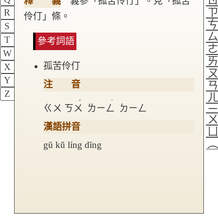
釋 義
義參「孤苦伶仃」。見「孤苦
R
伶仃」條。
S
T
參考詞語
W
孤苦伶仃
X
Y
注 音
Z
ˇ
ˊ
ㄍㄨ
ㄎㄨ
ㄌㄧㄥ
ㄉㄧㄥ
漢語拼音
gū kǔ líng dīng