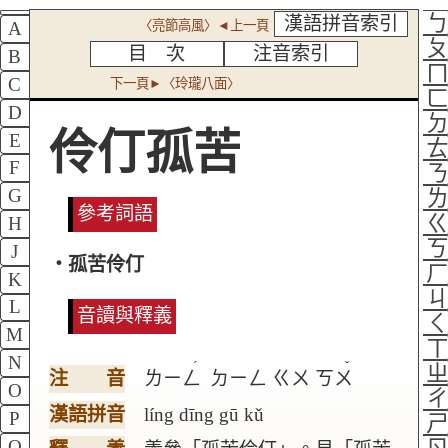
漢語拼音索引
〈亮節高風〉◄上一頁
A
目 次
注音索引
B
C
下一頁►〈玲瓏八面〉
D
伶仃孤苦
E
F
G
參考詞語
H
J
‧孤苦伶仃
K
L
音讀與釋義
M
N
ˊ
ˇ
注 音
ㄌㄧㄥ
ㄉㄧㄥ
ㄍㄨ
ㄎㄨ
O
漢語拼音
líng dīng gū kǔ
P
Q