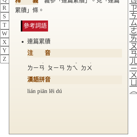
釋 義
義參「連篇累牘」。見「連篇
R
累牘」條。
S
T
參考詞語
W
連篇累牘
X
Y
注 音
Z
ˊ
ˇ
ˊ
ㄌㄧㄢ
ㄆㄧㄢ
ㄌㄟ
ㄉㄨ
漢語拼音
lián piān lěi dú