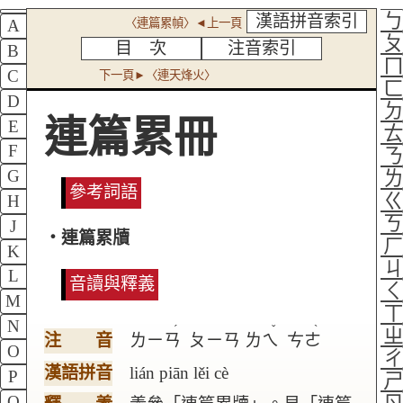
漢語拼音索引
〈連篇累幀〉◄上一頁
A
目 次
注音索引
B
C
下一頁►〈連天烽火〉
D
連篇累冊
E
F
G
參考詞語
H
J
‧連篇累牘
K
L
音讀與釋義
M
N
ˊ
ˇ
ˋ
注 音
ㄌㄧㄢ
ㄆㄧㄢ
ㄌㄟ
ㄘㄜ
O
漢語拼音
lián piān lěi cè
P
Q