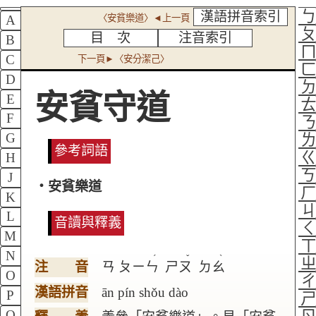
漢語拼音索引
〈安貧樂道〉◄上一頁
A
目 次
注音索引
B
C
下一頁►〈安分潔己〉
D
安貧守道
E
F
G
參考詞語
H
J
‧安貧樂道
K
L
音讀與釋義
M
N
ˊ
ˇ
ˋ
注 音
ㄢ
ㄆㄧㄣ
ㄕㄡ
ㄉㄠ
O
漢語拼音
ān pín shǒu dào
P
Q