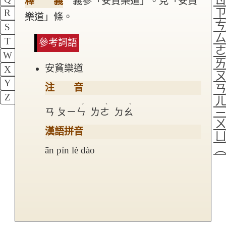
釋 義
義參「安貧樂道」。見「安貧
R
樂道」條。
S
T
參考詞語
W
安貧樂道
X
Y
注 音
Z
ˊ
ˋ
ˋ
ㄢ
ㄆㄧㄣ
ㄌㄜ
ㄉㄠ
漢語拼音
ān pín lè dào