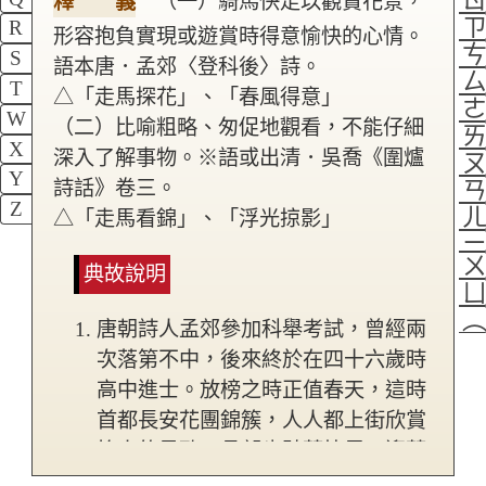
釋 義
（一）騎馬快走以觀賞花景，
R
形容抱負實現或遊賞時得意愉快的心情。
S
語本唐．孟郊〈登科後〉詩。
T
△「走馬探花」、「春風得意」
W
（二）比喻粗略、匆促地觀看，不能仔細
X
深入了解事物。※語或出清．吳喬《圍爐
Y
詩話》卷三。
Z
△「走馬看錦」、「浮光掠影」
典故說明
唐朝詩人孟郊參加科舉考試，曾經兩
次落第不中，後來終於在四十六歲時
高中進士。放榜之時正值春天，這時
首都長安花團錦簇，人人都上街欣賞
怡人的景致。孟郊也騎著快馬、迎著
春風，得意地四處遊覽，一天就看遍