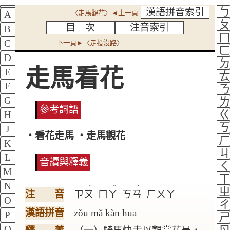
漢語拼音索引
〈走馬觀花〉◄上一頁
A
目 次
注音索引
B
C
下一頁►〈走投沒路〉
D
走馬看花
E
F
G
參考詞語
H
J
‧看花走馬 ‧走馬觀花
K
L
音讀與釋義
M
N
ˇ
ˇ
ˋ
注 音
ㄗㄡ
ㄇㄚ
ㄎㄢ
ㄏㄨㄚ
O
漢語拼音
zǒu mǎ kàn huā
P
Q