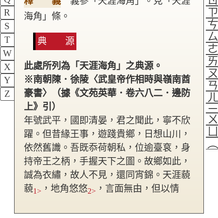
釋 義
義參「天涯海角」。見「天涯
R
海角」條。
S
T
典 源
W
此處所列為「天涯海角」之典源。
X
※南朝陳．徐陵〈武皇帝作相時與嶺南酋
Y
豪書〉（據《文苑英華．卷六八二．邊防
Z
上》引）
年號武平，國即清晏，君之聞此，寧不欣
躍。但昔緣王事，遊踐貴鄉，日想山川，
依然舊識。吾既忝荷朝私，位逾臺袞，身
持帝王之柄，手握天下之圖。故鄉如此，
誠為衣繡，故人不見，還同宵錦。
天涯藐
藐
，地角悠悠
，言面無由，但以情
1>
2>
企。
今者王猷帝載，化被無垠，浮海窮