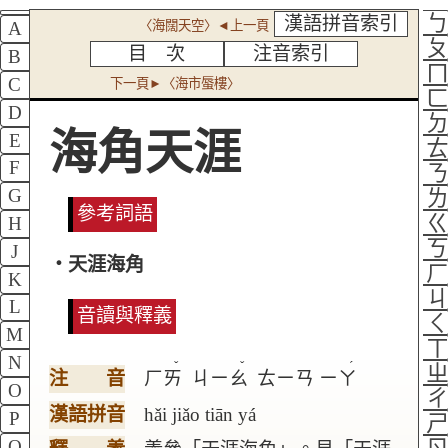
漢語拼音索引
〈海闊天空〉◄上一頁
A
目 次
注音索引
B
C
下一頁►〈海市蜃樓〉
D
海角天涯
E
F
G
參考詞語
H
J
‧天涯海角
K
L
音讀與釋義
M
N
ˇ
ˇ
ˊ
注 音
ㄏㄞ
ㄐㄧㄠ
ㄊㄧㄢ
ㄧㄚ
O
漢語拼音
hǎi jiǎo tiān yá
P
Q