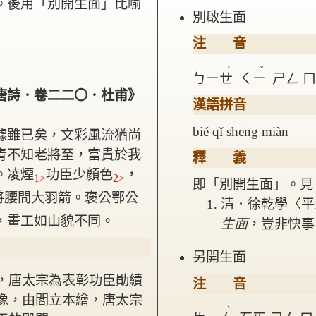
。後用「別開生面」比喻
別啟生面
注 音
ˊ
ˇ
ㄅㄧㄝ
ㄑㄧ
ㄕㄥ
唐詩．卷二二〇．杜甫》
漢語拼音
bié qǐ shēng miàn
據雖已矣，文彩風流猶尚
青不知老將至，富貴於我
釋 義
。
凌煙
功臣少顏色
，
1>
2>
即「別開生面」。見
將腰間大羽箭。
褒公鄂公
清．徐乾學〈平
，畫工如山貌不同。
生面
，豈非快事
另開生面
，唐太宗為表彰功臣勛績
注 音
像，由閻立本繪，唐太宗
ˋ