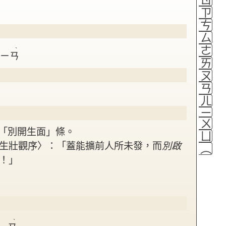
ㄗ
ㄘ
ㄙ
ㄜ
ˋ
ㄇㄧㄢ
ㄞ
ㄡ
ㄢ
ㄦ
ㄧ
ㄨ
「別開生面」條。
ㄩ
生壯觀序〉：「蓋能擴前人所未發，而
別啟
（
！」
ˋ