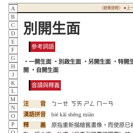
A
〈避重逐輕〉◄上
B
別開生面
C
D
E
參考詞語
F
G
‧一開生面 ‧別啟生面 ‧另開生面 ‧特開
H
開 ‧自開生面
J
K
音讀與釋義
L
M
ˊ
ˋ
注 音
ㄅㄧㄝ
ㄎㄞ
ㄕㄥ
ㄇㄧㄢ
N
漢語拼音
bié kāi shēng miàn
O
P
釋 義
原指重新描繪舊畫像，而使原已
Q