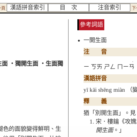
漢語拼音索引
目 次
注音索引
一頁
下
參考詞語
一開生面
注 音
生面 ‧獨開生面 ‧生面獨
ˋ
ㄧ
ㄎㄞ
ㄕㄥ
ㄇㄧㄢ
漢語拼音
yī kāi shēng miàn （變
釋 義
猶「別開生面」。見
宋．樓鑰《攻媿
褪色的面貌變得鮮明、生
開生面
。」