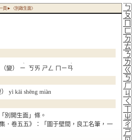
ㄅ
一頁►〈別啟生面〉
ㄆ
ㄇ
ㄈ
ㄉ
ㄊ
ㄋ
ㄌ
ˋ
ˋ
（變）
ㄧ
ㄎㄞ
ㄕㄥ
ㄇㄧㄢ
ㄍ
ㄎ
ㄏ
） yì kāi shēng miàn
ㄐ
ㄑ
ㄒ
「別開生面」條。
ㄓ
ㄔ
集．卷五五》：「圖于壁間，良工名筆，
一
ㄕ
ㄖ