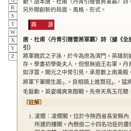
動。語本唐．杜甫〈丹青引贈曹將軍霸〉詩
R
另外開創新的局面、風格、形式。
S
T
典 源
W
唐．杜甫〈丹青引贈曹將軍霸〉詩（據《全
X
引）
Y
將軍魏武之子孫，於今為庶為清門。英雄割
Z
存。學書初學衛夫人，但恨無過王右軍。丹
如浮雲。開元之中常引見，承恩數上南熏殿
將軍下筆開生面
。良相頭上進賢冠
，猛
3>
4>
毛髮動，英姿颯爽來酣戰。先帝天馬玉花驄
〔註解〕
凌煙：凌煙閣，位於今陝西省長安縣內
所建的樓閣。內懸掛二十四名功臣的畫