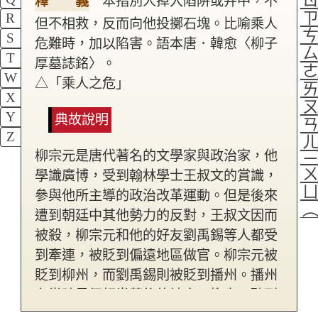
釋 義
本指別人掉入陷阱或井中，不
R
但不相救，反而向他投擲石塊。比喻乘人
S
危難時，加以陷害。語本唐．韓愈〈柳子
T
厚墓誌銘〉。
W
△「乘人之危」
X
Y
典故說明
Z
柳宗元是唐代著名的文學家與政治家，他
學識廣博，受到翰林學士王叔文的賞識，
參與他所主導的政治改革運動。但是後來
遭到朝廷中其他勢力的反對，王叔文因而
被殺，柳宗元和他的好友劉禹錫等人都受
到牽連，被貶到偏遠地區做官。柳宗元被
貶到柳州，而劉禹錫則被貶到播州。播州
在當時是個相當落後的地方，柳宗元聽到
這個消息替好友感到難過，想到劉禹錫還