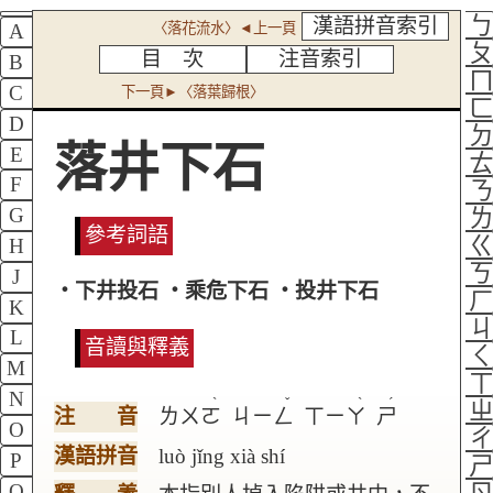
漢語拼音索引
〈落花流水〉◄上一頁
A
目 次
注音索引
B
C
下一頁►〈落葉歸根〉
D
落井下石
E
F
G
參考詞語
H
J
‧下井投石 ‧乘危下石 ‧投井下石
K
L
音讀與釋義
M
N
ˋ
ˇ
ˋ
ˊ
注 音
ㄌㄨㄛ
ㄐㄧㄥ
ㄒㄧㄚ
ㄕ
O
漢語拼音
luò jǐng xià shí
P
Q