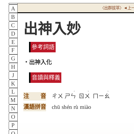
A
〈出群拔萃〉◄上
B
出神入妙
C
D
E
參考詞語
F
G
‧出神入化
H
J
音讀與釋義
K
L
ˊ
ˋ
ˋ
注 音
ㄔㄨ
ㄕㄣ
ㄖㄨ
ㄇㄧㄠ
M
漢語拼音
chū shén rù miào
N
O
P
Q