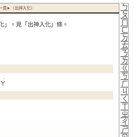
ㄅ
一頁►〈出神入化〉
ㄆ
ㄇ
化」。見「出神入化」條。
ㄈ
ㄉ
ㄊ
ㄋ
ㄌ
ㄍ
ㄎ
ˋ
ㄏ
ㄨㄚ
ㄐ
ㄑ
ㄒ
ㄓ
ㄔ
ㄕ
ㄖ