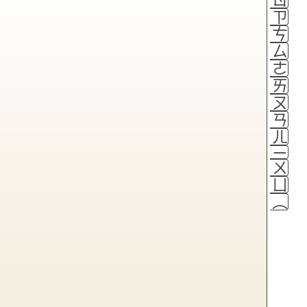
ㄗ
ㄘ
ㄙ
ㄜ
ㄞ
ㄡ
ㄢ
ㄦ
ㄧ
ㄨ
ㄩ
（