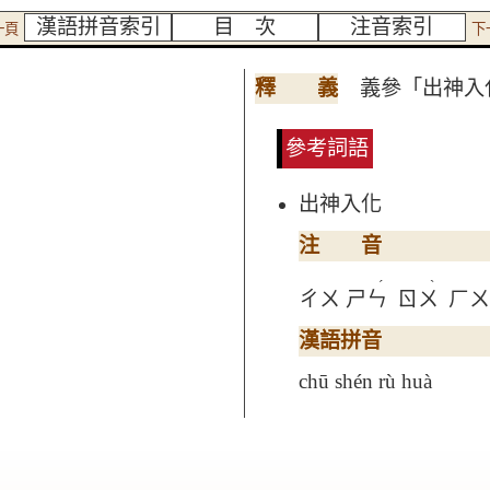
漢語拼音索引
目 次
注音索引
一頁
下
釋 義
義參「出神入
參考詞語
出神入化
注 音
ˊ
ˋ
ㄔㄨ
ㄕㄣ
ㄖㄨ
ㄏ
漢語拼音
chū shén rù huà