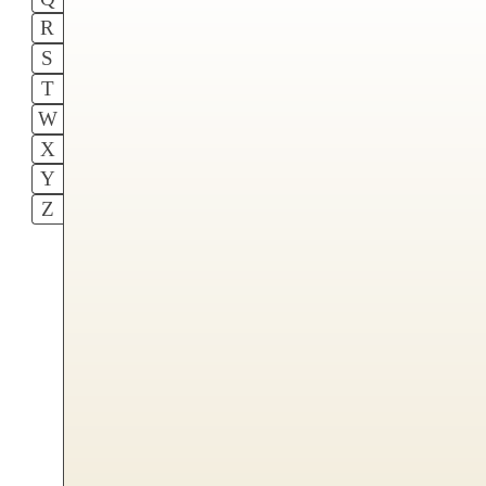
R
S
T
W
X
Y
Z