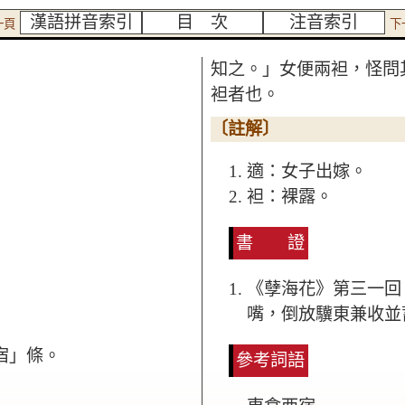
漢語拼音索引
目 次
注音索引
一頁
下
知之。」女便兩袒，怪問
袒者也。
〔註解〕
適：女子出嫁。
袒：裸露。
書 證
《孽海花》第三一回
嘴，倒放驥東兼收並
宿」條。
參考詞語