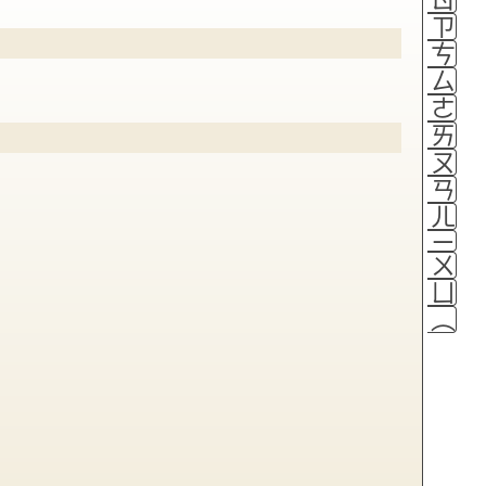
ㄗ
ㄘ
ㄙ
ㄜ
ㄞ
ㄡ
ㄢ
ㄦ
ㄧ
ㄨ
ㄩ
（