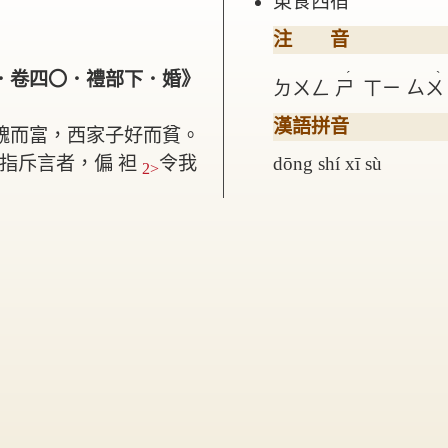
東食西宿
注 音
ˊ
ˋ
．卷四〇．禮部下．婚》
ㄉㄨㄥ
ㄕ
ㄒㄧ
ㄙㄨ
漢語拼音
醜而富，西家子好而貧。
指斥言者，偏 袒
令我
dōng shí xī sù
2>