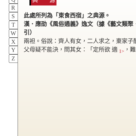
典 源
R
此處所列為「東食西宿」之典源。
S
漢．應劭《風俗通義》逸文（據《藝文類聚
T
引）
W
兩袒。俗說：齊人有女，二人求之，東家子
X
父母疑不能決，問其女：「定所欲 適
，難
Y
1>
Z