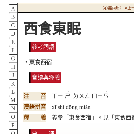
A
〈心無兩用〉◄上
B
西食東眠
C
D
E
參考詞語
F
G
‧東食西宿
H
J
音讀與釋義
K
L
ˊ
ˊ
注 音
ㄒㄧ
ㄕ
ㄉㄨㄥ
ㄇㄧㄢ
M
漢語拼音
xī shí dōng mián
N
O
釋 義
義參「東食西宿」。見「東食西
P
Q