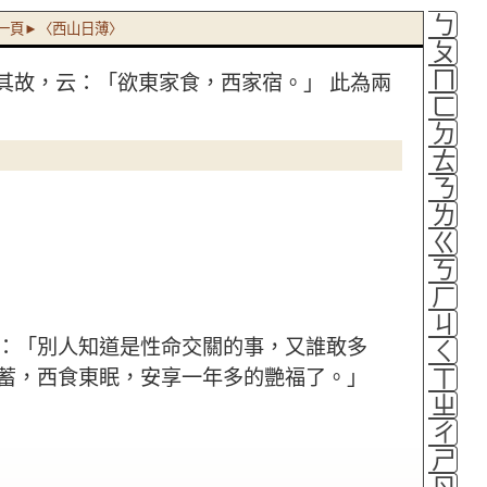
ㄅ
一頁►〈西山日薄〉
ㄆ
ㄇ
其故，云：「欲東家食，西家宿。」
此為兩
ㄈ
ㄉ
ㄊ
ㄋ
ㄌ
ㄍ
ㄎ
ㄏ
ㄐ
：「別人知道是性命交關的事，又誰敢多
ㄑ
ㄒ
蓄，西食東眠，安享一年多的艷福了。」
ㄓ
ㄔ
ㄕ
ㄖ