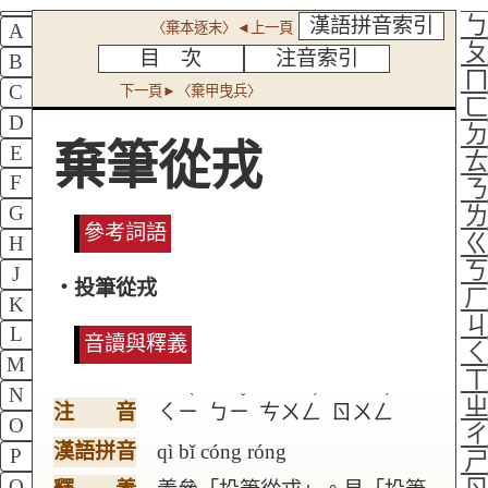
漢語拼音索引
〈棄本逐末〉◄上一頁
A
目 次
注音索引
B
C
下一頁►〈棄甲曳兵〉
D
棄筆從戎
E
F
G
參考詞語
H
J
‧投筆從戎
K
L
音讀與釋義
M
N
ˋ
ˇ
ˊ
ˊ
注 音
ㄑㄧ
ㄅㄧ
ㄘㄨㄥ
ㄖㄨㄥ
O
漢語拼音
qì bǐ cóng róng
P
Q