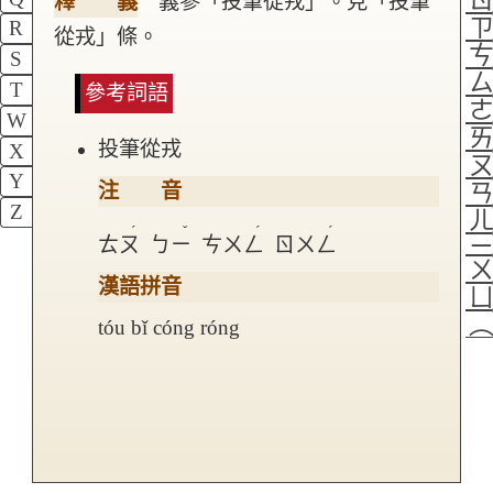
釋 義
義參「投筆從戎」。見「投筆
R
從戎」條。
S
T
參考詞語
W
投筆從戎
X
Y
注 音
Z
ˊ
ˇ
ˊ
ˊ
ㄊㄡ
ㄅㄧ
ㄘㄨㄥ
ㄖㄨㄥ
漢語拼音
tóu bǐ cóng róng