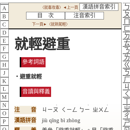
漢語拼音索引
〈就毒攻毒〉◄上一頁
A
目 次
注音索引
B
C
下一頁►〈就熟駕輕〉
D
就輕避重
E
F
G
參考詞語
H
J
‧避重就輕
K
L
音讀與釋義
M
N
ˋ
ˋ
ˋ
注 音
ㄐㄧㄡ
ㄑㄧㄥ
ㄅㄧ
ㄓㄨㄥ
O
漢語拼音
jiù qīng bì zhòng
P
Q