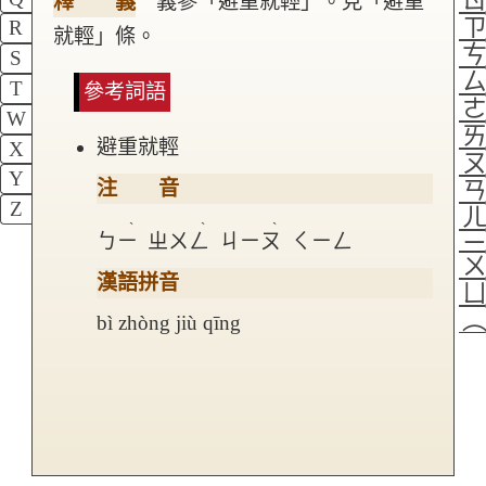
釋 義
義參「避重就輕」。見「避重
R
就輕」條。
S
T
參考詞語
W
避重就輕
X
Y
注 音
Z
ˋ
ˋ
ˋ
ㄅㄧ
ㄓㄨㄥ
ㄐㄧㄡ
ㄑㄧㄥ
漢語拼音
bì zhòng jiù qīng