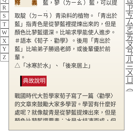
釋 義
藍，蓼（ㄌㄧㄠ
）藍，可以提
R
ˋ
取靛（ㄉㄧㄢ
）青染料的植物。「青出於
S
藍」指青色是從蓼藍裡提煉出來的，但是
T
W
顏色比蓼藍還深。比喻求學能使人進步。
X
＃語本《荀子．勸學》。後用「青出於
Y
藍」比喻弟子勝過老師，或後輩優於前
Z
輩。
△「冰寒於水」、「後來居上」
典故說明
戰國時代大哲學家荀子寫了一篇〈勸學〉
的文章來鼓勵大家多學習。學習有什麼好
處呢？就像靛青是從蓼藍提煉出來，但是
顏色比蓼藍還要青；冰是水結凍而成，但
是溫度比水還要低。學習就像這種提煉和