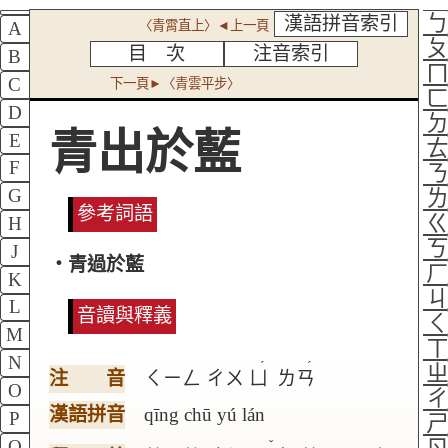
漢語拼音索引
〈青霄直上〉◄上一頁
A
目 次
注音索引
B
C
下一頁►〈青雲平步〉
D
青出於藍
E
F
G
參考詞語
H
J
‧青過於藍
K
L
音讀與釋義
M
N
ˊ
ˊ
注 音
ㄑㄧㄥ
ㄔㄨ
ㄩ
ㄌㄢ
O
漢語拼音
qīng chū yú lán
P
Q
ˇ