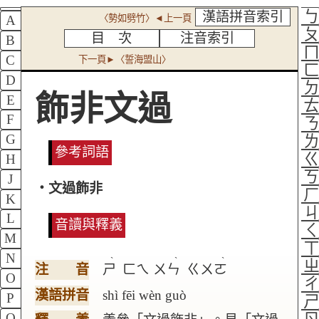
漢語拼音索引
〈勢如劈竹〉◄上一頁
A
目 次
注音索引
B
C
下一頁►〈誓海盟山〉
D
飾非文過
E
F
G
參考詞語
H
J
‧文過飾非
K
L
音讀與釋義
M
N
ˋ
ˋ
ˋ
注 音
ㄕ
ㄈㄟ
ㄨㄣ
ㄍㄨㄛ
O
漢語拼音
shì fēi wèn guò
P
Q