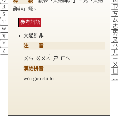
釋 義
義參「文過飾非」。見「文過
R
飾非」條。
S
T
參考詞語
W
文過飾非
X
Y
注 音
Z
ˋ
ˋ
ˋ
ㄨㄣ
ㄍㄨㄛ
ㄕ
ㄈㄟ
漢語拼音
wèn guò shì fēi