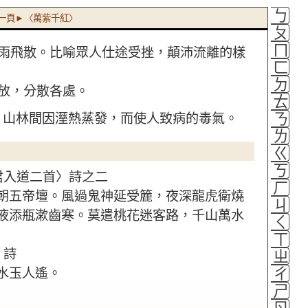
ㄅ
一頁►〈萬紫千紅〉
ㄆ
ㄇ
雨飛散。比喻眾人仕途受挫，顛沛流離的樣
ㄈ
ㄉ
放，分散各處。
ㄊ
ㄋ
，山林間因溼熱蒸發，而使人致病的毒氣。
ㄌ
ㄍ
ㄎ
君入道二首〉詩之二
ㄏ
朝五帝壇。風過鬼神延受簏，夜深龍虎衛燒
ㄐ
液添瓶漱齒寒。莫遣桃花迷客路，千山萬水
ㄑ
ㄒ
〉詩
ㄓ
ㄔ
水玉人遙。
ㄕ
ㄖ