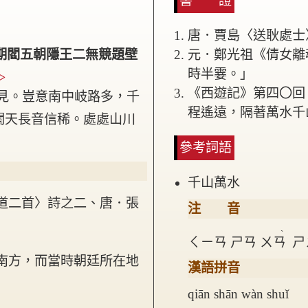
書 證
唐．賈島〈送耿處士
期閻五朝隱王二無競題壁
元．鄭光祖《倩女離
時半霎。」
>
《西遊記》第四〇回
見。豈意南中岐路多，千
程遙遠，隔著萬水千
闊天長音信稀。處處山川
參考詞語
千山萬水
道二首〉詩之二、唐．張
注 音
ˋ
ㄑㄧㄢ
ㄕㄢ
ㄨㄢ
ㄕ
南方，而當時朝廷所在地
漢語拼音
qiān shān wàn shuǐ