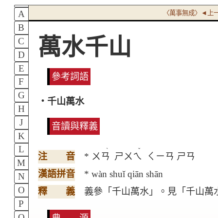
A
〈萬事無成〉◄上
B
萬水千山
C
D
E
參考詞語
F
G
‧千山萬水
H
J
音讀與釋義
K
L
ˋ
ˇ
注 音
* ㄨㄢ
ㄕㄨㄟ
ㄑㄧㄢ ㄕㄢ
M
漢語拼音
* wàn shuǐ qiān shān
N
O
釋 義
義參「千山萬水」。見「千山萬
P
Q