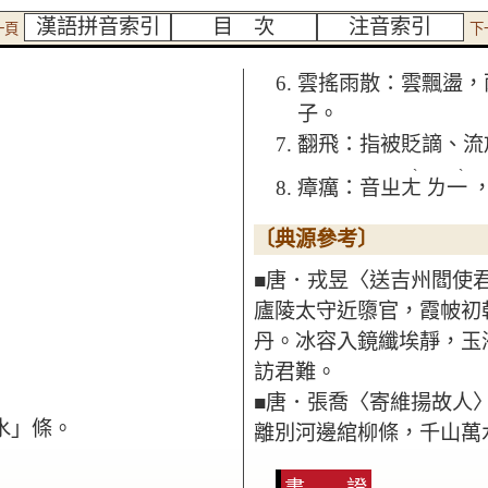
漢語拼音索引
目 次
注音索引
一頁
下
雲搖雨散：雲飄盪，
子。
翻飛：指被貶謫、流
ˋ
ˋ
瘴癘：音ㄓㄤ
ㄌ一
〔典源參考〕
■唐．戎昱〈送吉州閻使
廬陵太守近隳官，霞帔初
丹。冰容入鏡纖埃靜，玉
訪君難。
■唐．張喬〈寄維揚故人
水」條。
離別河邊綰柳條，千山萬