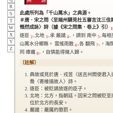
典 源
R
此處所列為「千山萬水」之典源。
S
＃唐．宋之問〈至端州驛見杜五審言沈三佺
T
慨然成詠〉詩（據《宋之問集．卷上》引）
W
1
X
逐臣
北地
承 嚴譴
，調到 南中
每相
2>
3>
4>
5>
Y
山萬水分鄉縣。 雲搖雨散
各 翻飛
，海
6>
7>
Z
同 瘴癘
，自憐能得幾人歸。
8>
〔註解〕
典故或見於唐．戎昱〈送吉州閻使君入
喬〈寄維揚故人〉詩。
逐臣：被貶謫放逐的臣子。
北地：北方，指朝廷。因宋之問被貶至
位於北方的長安。
嚴譴：嚴厲的懲罰。