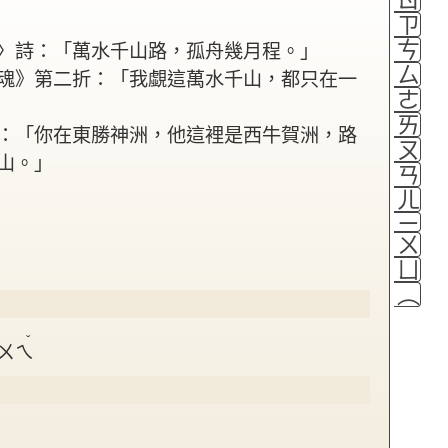
ㄗ
ㄘ
〉詩：「萬水千山路，孤舟幾月程。」
ㄙ
魂》第二折：「我覷這萬水千山，都只在一
ㄜ
ㄞ
：「你在東勝神洲，他這裡是西牛賀洲，路
ㄡ
山。」
ㄢ
ㄦ
ㄧ
ㄨ
ㄩ
（
ˇ
ㄨㄟ