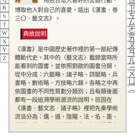
釋 義
用迎合眾人喜好的言語行動，
R
博取他人對自己的喜愛。語出《漢書．卷
S
三〇．藝文志》。
T
W
典故說明
X
《漢書》是中國歷史著作裡的第一部紀傳
Y
體斷代史，其中的〈藝文志〉載錄當時所
Z
能看到的圖書，並依照劉歆的圖書分類，
從中分成：六藝略、諸子略、詩賦略、兵
書略、數術略、方技略六類。各略之中再
依圖書的不同性質劃分類別；且每類後面
都有一段追溯學術源流的說明。班固在
《漢書．藝文志．諸子略》裡把先秦學術
流派分為：儒、道、陰陽、法、名、墨、
縱橫、雜、農、小說等十家。在追溯儒家
這個流派的源頭時，指出儒家是來自專門