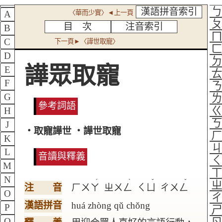
漢語拼音索引
〈華而少實〉◄上一頁
A
目 次
注音索引
B
C
下一頁►〈譁世取寵〉
D
譁眾取寵
E
F
G
參考詞語
H
J
‧取寵譁世 ‧譁世取寵
K
L
音讀與釋義
M
N
ˊ
ˋ
ˇ
ˇ
注 音
ㄏㄨㄚ
ㄓㄨㄥ
ㄑㄩ
ㄔㄨㄥ
O
漢語拼音
huá zhòng qǔ chǒng
P
Q