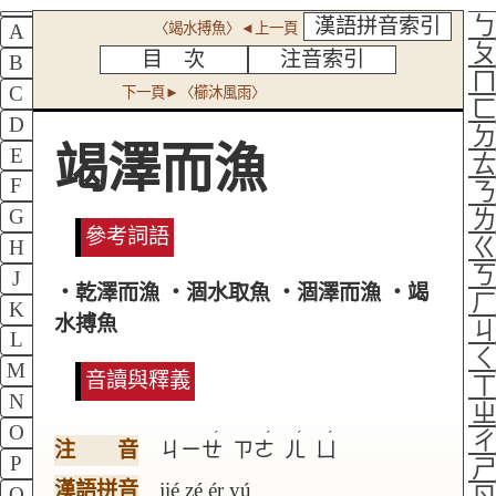
漢語拼音索引
〈竭水搏魚〉◄上一頁
A
目 次
注音索引
B
C
下一頁►〈櫛沐風雨〉
D
竭澤而漁
E
F
G
參考詞語
H
J
‧乾澤而漁 ‧涸水取魚 ‧涸澤而漁 ‧竭
K
水搏魚
L
M
音讀與釋義
N
O
ˊ
ˊ
ˊ
ˊ
注 音
ㄐㄧㄝ
ㄗㄜ
ㄦ
ㄩ
P
漢語拼音
jié zé ér yú
Q