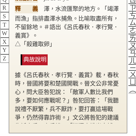
R
釋 義
澤，水流匯聚的地方。「竭澤
S
而漁」指排盡澤水捕魚。比喻取盡所有，
T
不留餘地。＃語出《呂氏春秋．孝行覽．
W
義賞》。
X
△「殺雞取卵」
Y
Z
典故說明
據《呂氏春秋．孝行覽．義賞》載，春秋
時，晉國將要和楚國開戰。晉文公非常憂
心，問大臣咎犯說：「敵軍人數比我們
多，要如何應戰呢？」咎犯回答：「我聽
說禮不厭繁，兵不厭詐，要打贏這場戰
爭，仍然得靠詐術。」文公將咎犯的建議
告訴雍季，雍季說：「把澤水排光來捕
魚，一定捕得到，但明年就沒有魚可捕