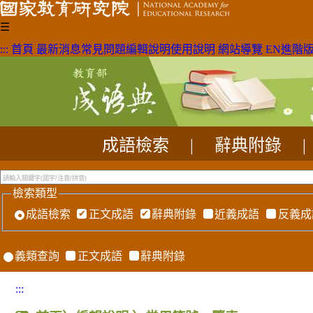
☰
:::
首頁
最新消息
常見問題
編輯說明
使用說明
網站導覽
EN
進階
成語檢索
|
辭典附錄
|
檢索類型
成語檢索
正文成語
辭典附錄
近義成語
反義成
義類查詢
正文成語
辭典附錄
:::