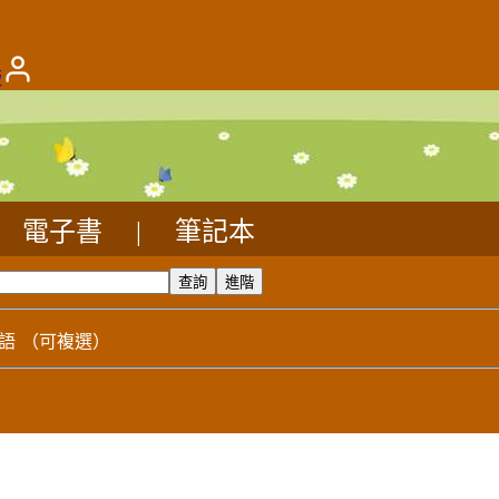
版
電子書
|
筆記本
語
（可複選）