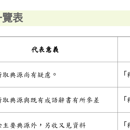
一覽表
代表意義
所取典源尚有疑慮。
「
所取典源與既有成語辭書有所參差
「
除主要典源外，另收又見資料
「