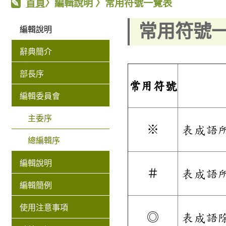
首頁
〉
編輯說明
〉
常用符號一覽表
常用符號
編輯說明
辭典簡介
部長序
常用符號
編輯委員會
主委序
※
表成語
總編輯序
編輯說明
＃
表成語
編輯簡例
使用注意事項
◎
表成語