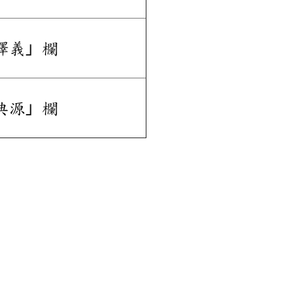
釋義」欄
典源」欄