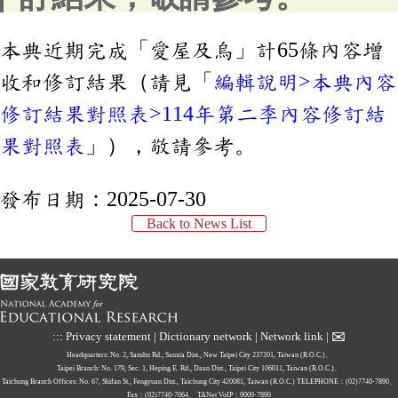
本典近期完成「愛屋及烏」計65條內容增
收和修訂結果（請見「
編輯說明>本典內容
修訂結果對照表>114年第二季內容修訂結
果對照表
」），敬請參考。
發布日期：
2025-07-30
Back to News List
✉
:::
Privacy statement
|
Dictionary network
|
Network link
|
Headquarters: No. 2, Sanshu Rd., Sanxia Dist., New Taipei City 237201, Taiwan (R.O.C.)、
Taipei Branch: No. 179, Sec. 1, Heping E. Rd., Daan Dist., Taipei City 106011, Taiwan (R.O.C.)、
Taichung Branch Offices: No. 67, Shifan St., Fengyuan Dist., Taichung City 420081, Taiwan (R.O.C.)
TELEPHONE：(02)7740-7890、
Fax：(02)7740-7064、
TANet VoIP：9009-7890