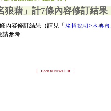
名狼藉」計7條內容修訂結果
7條內容修訂結果（請見「
編輯說明>本典內
敬請參考。
Back to News List