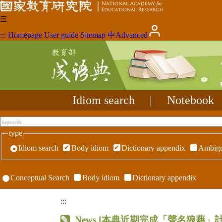
☰
:::
Homepage
User guide
Sitemap
中
Advanced
Idiom search
|
Notebook
type
Idiom search
Body idiom
Dictionary appendix
Ambigu
Conceptual Search
Body idiom
Dictionary appendix
:::
News [本典近期完成「聲名狼藉